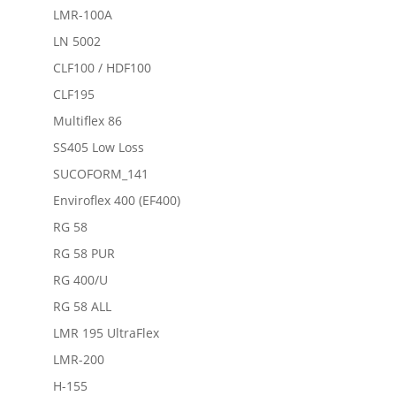
LMR-100A
LN 5002
CLF100 / HDF100
CLF195
Multiflex 86
SS405 Low Loss
SUCOFORM_141
Enviroflex 400 (EF400)
RG 58
RG 58 PUR
RG 400/U
RG 58 ALL
LMR 195 UltraFlex
LMR-200
H-155