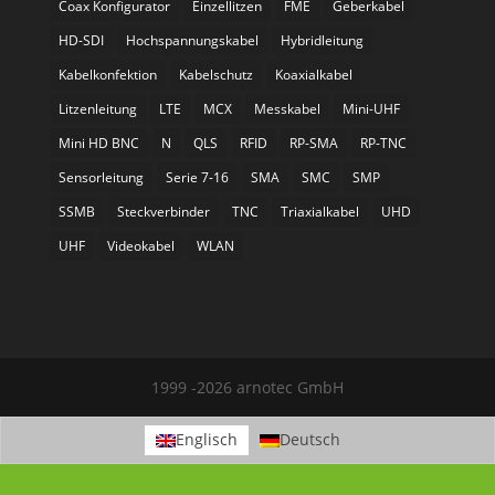
Coax Konfigurator
Einzellitzen
FME
Geberkabel
HD-SDI
Hochspannungskabel
Hybridleitung
Kabelkonfektion
Kabelschutz
Koaxialkabel
Litzenleitung
LTE
MCX
Messkabel
Mini-UHF
Mini HD BNC
N
QLS
RFID
RP-SMA
RP-TNC
Sensorleitung
Serie 7-16
SMA
SMC
SMP
SSMB
Steckverbinder
TNC
Triaxialkabel
UHD
UHF
Videokabel
WLAN
1999 -2026 arnotec GmbH
Englisch
Deutsch