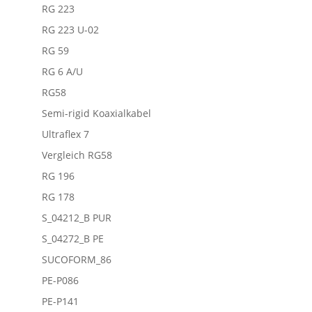
RG 223
RG 223 U-02
RG 59
RG 6 A/U
RG58
Semi-rigid Koaxialkabel
Ultraflex 7
Vergleich RG58
RG 196
RG 178
S_04212_B PUR
S_04272_B PE
SUCOFORM_86
PE-P086
PE-P141