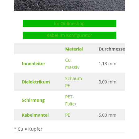
im Onlineshop
Kabel im Konfigurator
Material
Durchmesser
Cu,
Innenleiter
1,13 mm
massiv
Schaum-
Dielektrikum
3,00 mm
PE
PET-
Schirmung
Folie
/
Kabelmantel
PE
5,00 mm
* Cu = Kupfer