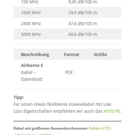
100 MHz
9,45 dB/100 m
1000 MHz
29,9 dB/100 m
2400 MHz
47,6 dB/100 m
5000 MHz
68,6 dB/100 m
Beschreibung
Format
Größe
Downl
Airborne 5
Kabel –
PDF
Daten
Datenblatt
Tipp:
Für einen etwas flexibleres Koaxialkabel mit Low
Loss Eigenschaften empfehlen wir auch das
H155 PE
.
Kabel mit größerem Aussendurchmesser:
Belden H155
,