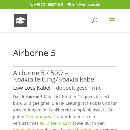
+49 721 605710 0
info@arnotec.de
Airborne 5
Airborne 5 / 50Ω –
Koaxialleitung/Koaxialkabel
Low Loss Kabel
–
doppelt geschirmt
Das
Airborne 5
Kabel ist für den Frequenzbereich
bis 6 GHz geeignet. Die HF-Leitung ist flexibel und für
Anwendungen im Funkbereich empfehlenswert. Die
guten
Dämpfungswerte
werden durch ein
verlustarmes
PE
–
Dielektrikum
sowie durch den
Innenleiter
und die zweifache
Schirmung
aus reinem