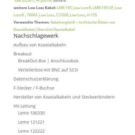
AIRCELL®-7
,
H-2007®
, weitere
weitere Low Loss Kabel:
LMR-195_Low Loss®
,
LMR-195 UF_Low
Loss®
,
7806A_Low Loss
,
CLF200_Low Loss
,
H-155
Verwandte Themen
:
Kabelvergleich – technische Daten von
Koaxialkabel
,
Übersicht Koaxialkabel
Nachschlagewerk
Aufbau von Koaxialkabeln
Breakout
BreakOut-Box | Anschlussbox
Verteilerbox mit BNC auf SCSI
Datenschutzerklärung
F-Stecker / F-Buchse
Hersteller von Koaxialkabeln und Steckverbindern
HV-Leitung
Lemo 106330
Lemo 121221
Lemo 122222