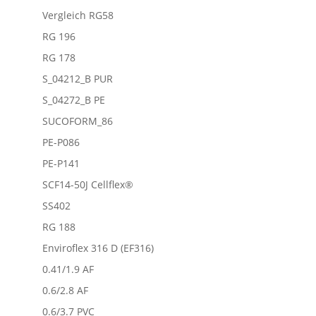
Vergleich RG58
RG 196
RG 178
S_04212_B PUR
S_04272_B PE
SUCOFORM_86
PE-P086
PE-P141
SCF14-50J Cellflex®
SS402
RG 188
Enviroflex 316 D (EF316)
0.41/1.9 AF
0.6/2.8 AF
0.6/3.7 PVC