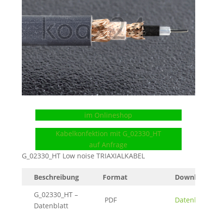
im Onlineshop
Kabelkonfektion mit G_02330_HT
auf Anfrage
G_02330_HT Low noise TRIAXIALKABEL
Beschreibung
Format
Download
G_02330_HT –
PDF
Datenblatt
Datenblatt