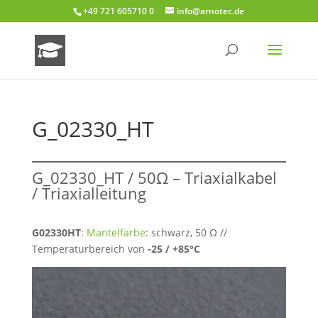
+49 721 605710 0
info@arnotec.de
G_02330_HT
G_02330_HT / 50Ω –
Triaxialkabel
/
Triaxialleitung
G02330HT
:
Mantelfarbe
: schwarz, 50 Ω //
Temperaturbereich von
-25 / +85°C