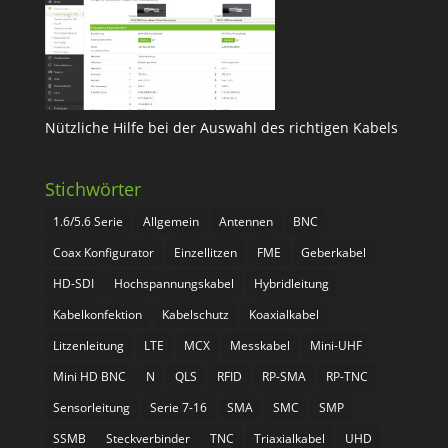
Nützliche Hilfe bei der Auswahl des richtigen Kabels
Stichwörter
1.6/5.6 Serie
Allgemein
Antennen
BNC
Coax Konfigurator
Einzellitzen
FME
Geberkabel
HD-SDI
Hochspannungskabel
Hybridleitung
Kabelkonfektion
Kabelschutz
Koaxialkabel
Litzenleitung
LTE
MCX
Messkabel
Mini-UHF
Mini HD BNC
N
QLS
RFID
RP-SMA
RP-TNC
Sensorleitung
Serie 7-16
SMA
SMC
SMP
SSMB
Steckverbinder
TNC
Triaxialkabel
UHD