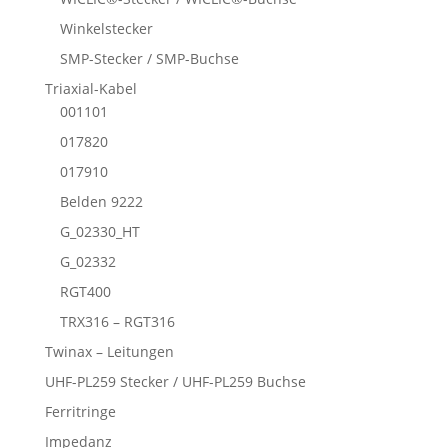
Winkelstecker
SMP-Stecker / SMP-Buchse
Triaxial-Kabel
001101
017820
017910
Belden 9222
G_02330_HT
G_02332
RGT400
TRX316 – RGT316
Twinax – Leitungen
UHF-PL259 Stecker / UHF-PL259 Buchse
Ferritringe
Impedanz