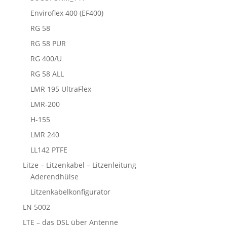
Enviroflex 400 (EF400)
RG 58
RG 58 PUR
RG 400/U
RG 58 ALL
LMR 195 UltraFlex
LMR-200
H-155
LMR 240
LL142 PTFE
Litze – Litzenkabel – Litzenleitung
Aderendhülse
Litzenkabelkonfigurator
LN 5002
LTE – das DSL über Antenne