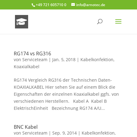
+49 721 605710 0
info@arnotec.de
RG174 vs RG316
von
Serviceteam
|
Jan. 5, 2018
|
Kabelkonfektion
,
Koaxialkabel
RG174 Vergleich RG316 der Technischen Daten-
KOAXIALKABEL Hier sehen Sie auf einem Blick die
Eigenschaften der einzelnen Koaxialkabel ggfs. von
verschiedenen Herstellern. Kabel A Kabel B
ElektrischEinheit Bezeichnung RG174 A/U...
BNC Kabel
von
Serviceteam
|
Sep. 9, 2014
|
Kabelkonfektion
,