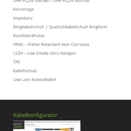
UHF-PL259 Stecker / UHF-PL259 Buchse
Ferritringe
Impedanz
Ringkabelschuh | Quetschkabelschuh Ringform
Rundsteckhülse
FRNC – Flame Retardant Non Corrosive
LSZH – Low Smoke Zero Halogen
TPE
Kabelschutz
Low Loss Koaxialkabel
Kabelkonfigurator