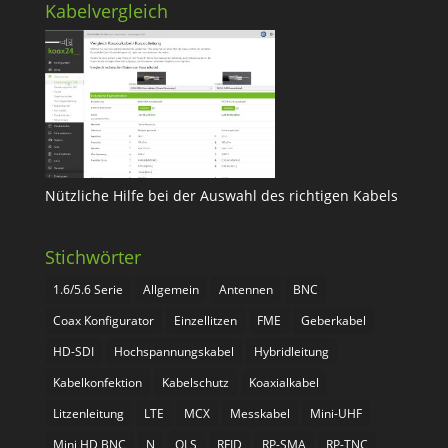
Kabelvergleich
Nützliche Hilfe bei der Auswahl des richtigen Kabels
Stichwörter
1.6/5.6 Serie
Allgemein
Antennen
BNC
Coax Konfigurator
Einzellitzen
FME
Geberkabel
HD-SDI
Hochspannungskabel
Hybridleitung
Kabelkonfektion
Kabelschutz
Koaxialkabel
Litzenleitung
LTE
MCX
Messkabel
Mini-UHF
Mini HD BNC
N
QLS
RFID
RP-SMA
RP-TNC