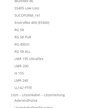
Multiflex 86
SS405 Low Loss
SUCOFORM_141
Enviroflex 400 (EF400)
RG 58
RG 58 PUR
RG 400/U
RG 58 ALL
LMR 195 UltraFlex
LMR-200
H-155
LMR 240
LL142 PTFE
Litze – Litzenkabel – Litzenleitung
Aderendhülse
Litzenkabelkonfigurator