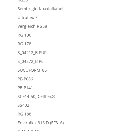
Semi-rigid Koaxialkabel
Ultraflex 7
Vergleich RG58
RG 196
RG 178
S_04212_B PUR
S_04272_B PE
SUCOFORM_86
PE-P086
PE-P141
SCF14-50J Cellflex®
SS402
RG 188
Enviroflex 316 D (EF316)