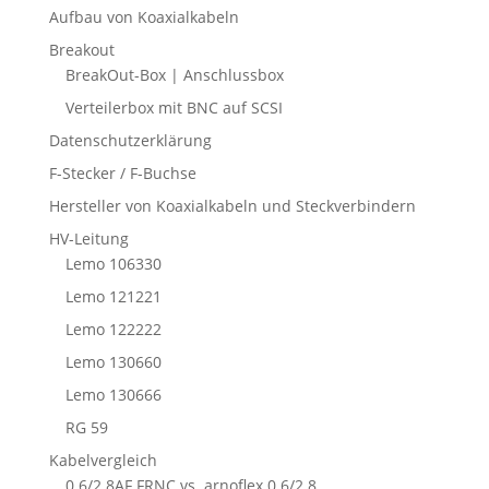
Aufbau von Koaxialkabeln
Breakout
BreakOut-Box | Anschlussbox
Verteilerbox mit BNC auf SCSI
Datenschutzerklärung
F-Stecker / F-Buchse
Hersteller von Koaxialkabeln und Steckverbindern
HV-Leitung
Lemo 106330
Lemo 121221
Lemo 122222
Lemo 130660
Lemo 130666
RG 59
Kabelvergleich
0.6/2.8AF FRNC vs. arnoflex 0.6/2.8