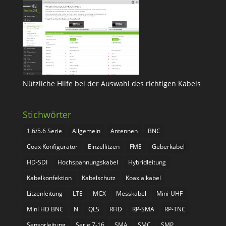
Nützliche Hilfe bei der Auswahl des richtigen Kabels
Stichwörter
1.6/5.6 Serie
Allgemein
Antennen
BNC
Coax Konfigurator
Einzellitzen
FME
Geberkabel
HD-SDI
Hochspannungskabel
Hybridleitung
Kabelkonfektion
Kabelschutz
Koaxialkabel
Litzenleitung
LTE
MCX
Messkabel
Mini-UHF
Mini HD BNC
N
QLS
RFID
RP-SMA
RP-TNC
Sensorleitung
Serie 7-16
SMA
SMC
SMP