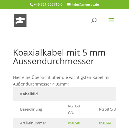
+49 721 605710 0
info@arnotec.de
Koaxialkabel mit 5 mm
Aussendurchmesser
Hier eine Übersicht über die wichtigsten Kabel mit
Außendurchmesser 4,95mm:
Kabelbild
RG 058
Bezeichnung
RG 58 C/U
C/U
Artikelnummer
050240
050244