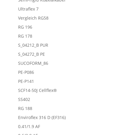
Ultraflex 7
Vergleich RG58
RG 196
RG 178
S_04212_B PUR
S_04272_B PE
SUCOFORM_86
PE-P086
PE-P141
SCF14-50J Cellflex®
SS402
RG 188
Enviroflex 316 D (EF316)
0.41/1.9 AF