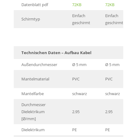
Datenblatt pdf
72KB
72KB
Einfach
Einfach
Schirmtyp
geschirmt
geschirmt
Technischen Daten – Aufbau Kabel
Außendurchmesser
Ø 5 mm
Ø 5 mm
Mantelmaterial
PVC
PVC
Mantelfarbe
schwarz
schwarz
Durchmesser
Dielektrikum
2.95
2.95
[Ø/mm]
Dielektrikum
PE
PE