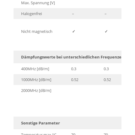
Max. Spannung [V]
Halogenfrei
–
–
Nicht magnetisch
✓
✓
Dämpfungswerte bei unterschiedlichen Frequenzen
400MHz [dB/m]
0.3
0.3
1000MHz [dB/m]
0.52
0.52
2000MHz [dB/m]
Sonstige Parameter
Temperatur max.°C
70
70