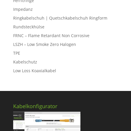
Ferritringe
Impedanz
Ringkabelschuh | Quetschkabelschuh Ringform
Rundsteckhülse
FRNC – Flame Retardant Non Corrosive
LSZH – Low Smoke Zero Halogen
TPE
Kabelschutz
Low Loss Koaxialkabel
Kabelkonfigurator