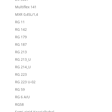
Multiflex 141
MXR 0,45L/1,4
RG 11
RG 142
RG 179
RG 187
RG 213
RG 213_U
RG 214_U
RG 223
RG 223 U-02
RG 59
RG 6 A/U
RG58
Semi-rigid Koaxialkabel