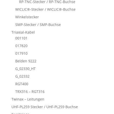
RP-TNC-Stecker / RP-TNC-Buchse
WICLIC®-Stecker / WICLIC®-Buchse
Winkelstecker
SMP-Stecker / SMP-Buchse
Triaxial-Kabel
001101
017820
017910
Belden 9222
G_02330_HT
G_02332
RGT400
TRX316 – RGT316
Twinax – Leitungen
UHF-PL259 Stecker / UHF-PL259 Buchse