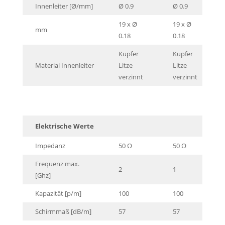
Innenleiter [Ø/mm]
Ø 0.9
Ø 0.9
19 x Ø
19 x Ø
mm
0.18
0.18
Kupfer
Kupfer
Material Innenleiter
Litze
Litze
verzinnt
verzinnt
Elektrische Werte
Impedanz
50 Ω
50 Ω
Frequenz max.
2
1
[Ghz]
Kapazität [p/m]
100
100
Schirmmaß [dB/m]
57
57