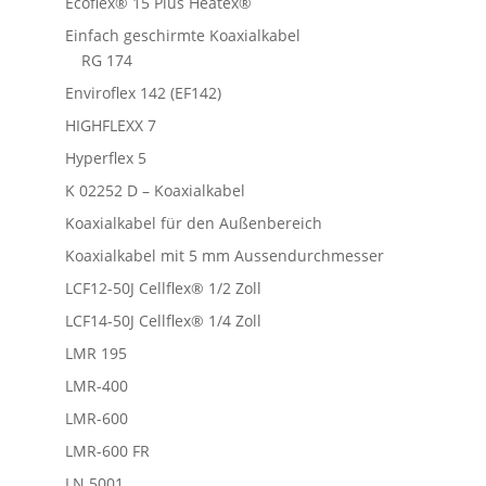
Ecoflex® 15 Plus Heatex®
Einfach geschirmte Koaxialkabel
RG 174
Enviroflex 142 (EF142)
HIGHFLEXX 7
Hyperflex 5
K 02252 D – Koaxialkabel
Koaxialkabel für den Außenbereich
Koaxialkabel mit 5 mm Aussendurchmesser
LCF12-50J Cellflex® 1/2 Zoll
LCF14-50J Cellflex® 1/4 Zoll
LMR 195
LMR-400
LMR-600
LMR-600 FR
LN 5001