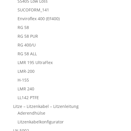
SS405 Low Loss
SUCOFORM_141
Enviroflex 400 (EF400)
RG 58
RG 58 PUR
RG 400/U
RG 58 ALL
LMR 195 UltraFlex
LMR-200
H-155
LMR 240
LL142 PTFE
Litze – Litzenkabel – Litzenleitung
Aderendhülse
Litzenkabelkonfigurator
LN 5002