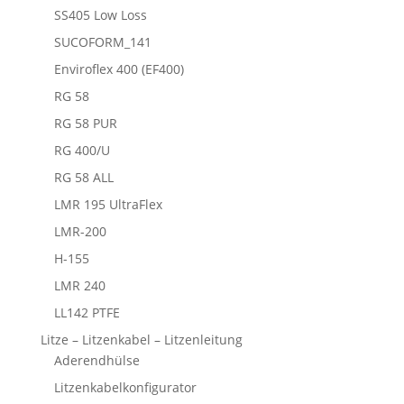
SS405 Low Loss
SUCOFORM_141
Enviroflex 400 (EF400)
RG 58
RG 58 PUR
RG 400/U
RG 58 ALL
LMR 195 UltraFlex
LMR-200
H-155
LMR 240
LL142 PTFE
Litze – Litzenkabel – Litzenleitung
Aderendhülse
Litzenkabelkonfigurator