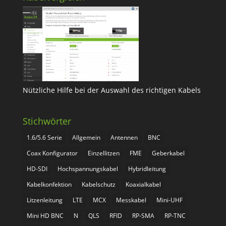
Nützliche Hilfe bei der Auswahl des richtigen Kabels
Stichwörter
1.6/5.6 Serie
Allgemein
Antennen
BNC
Coax Konfigurator
Einzellitzen
FME
Geberkabel
HD-SDI
Hochspannungskabel
Hybridleitung
Kabelkonfektion
Kabelschutz
Koaxialkabel
Litzenleitung
LTE
MCX
Messkabel
Mini-UHF
Mini HD BNC
N
QLS
RFID
RP-SMA
RP-TNC