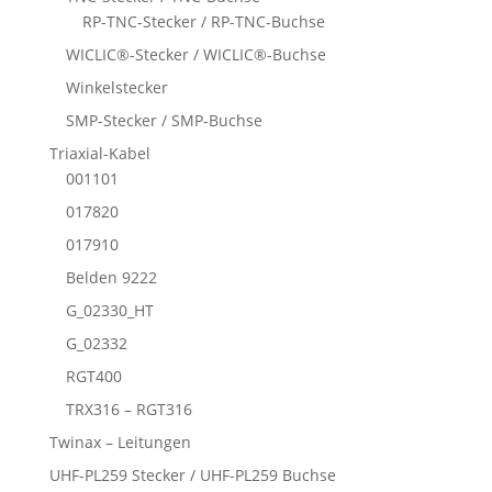
RP-TNC-Stecker / RP-TNC-Buchse
WICLIC®-Stecker / WICLIC®-Buchse
Winkelstecker
SMP-Stecker / SMP-Buchse
Triaxial-Kabel
001101
017820
017910
Belden 9222
G_02330_HT
G_02332
RGT400
TRX316 – RGT316
Twinax – Leitungen
UHF-PL259 Stecker / UHF-PL259 Buchse