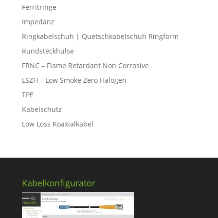
Ferritringe
Impedanz
Ringkabelschuh | Quetschkabelschuh Ringform
Rundsteckhülse
FRNC – Flame Retardant Non Corrosive
LSZH – Low Smoke Zero Halogen
TPE
Kabelschutz
Low Loss Koaxialkabel
Kabelkonfigurator