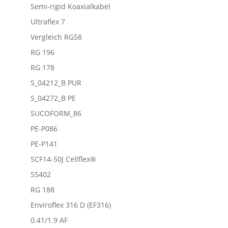
Semi-rigid Koaxialkabel
Ultraflex 7
Vergleich RG58
RG 196
RG 178
S_04212_B PUR
S_04272_B PE
SUCOFORM_86
PE-P086
PE-P141
SCF14-50J Cellflex®
SS402
RG 188
Enviroflex 316 D (EF316)
0.41/1.9 AF