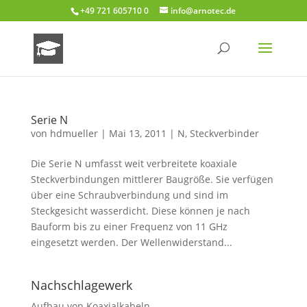
+49 721 605710 0
info@arnotec.de
Serie N
von
hdmueller
|
Mai 13, 2011
|
N
,
Steckverbinder
Die Serie N umfasst weit verbreitete koaxiale
Steckverbindungen mittlerer Baugröße. Sie verfügen
über eine Schraubverbindung und sind im
Steckgesicht wasserdicht. Diese können je nach
Bauform bis zu einer Frequenz von 11 GHz
eingesetzt werden. Der Wellenwiderstand...
Nachschlagewerk
Aufbau von Koaxialkabeln