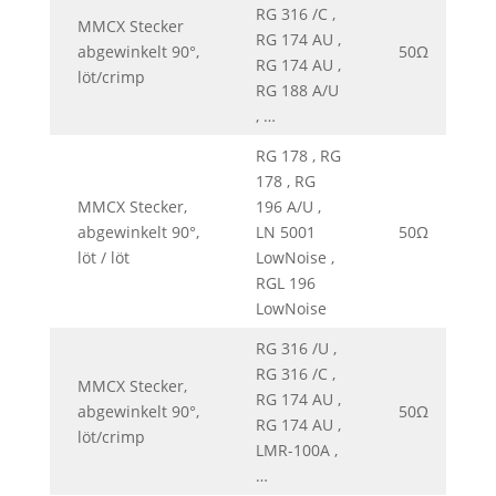
RG 316 /C ,
MMCX Stecker
RG 174 AU ,
abgewinkelt 90°,
50Ω
0
RG 174 AU ,
löt/crimp
RG 188 A/U
, …
RG 178 , RG
178 , RG
MMCX Stecker,
196 A/U ,
abgewinkelt 90°,
LN 5001
50Ω
0
löt / löt
LowNoise ,
RGL 196
LowNoise
RG 316 /U ,
RG 316 /C ,
MMCX Stecker,
RG 174 AU ,
abgewinkelt 90°,
50Ω
0
RG 174 AU ,
löt/crimp
LMR-100A ,
…