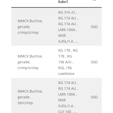
Kabel
RG 316 /U ,
RG 174 AU ,
MMCX Buchse,
RG 174 AU ,
gerade,
50Ω
0
LMR-100A ,
crimp/crimp
MXR
0,45L/1,4 , …
RG 178 , RG
MMCX Buchse,
178 , RG
gerade,
196 A/U ,
50Ω
0
crimp/crimp
RGL 196
LowNoise
RG 174 AU ,
RG 174 AU ,
MMCX Buchse,
LMR-100A ,
gerade,
50Ω
0
MXR
löt/crimp
0,45L/1,4 ,
CLF 100 , …