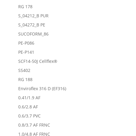
RG 178
S_04212_B PUR
S_04272_B PE
SUCOFORM_86
PE-P086
PE-P141
SCF14-50J Cellflex®
SS402
RG 188
Enviroflex 316 D (EF316)
0.41/1.9 AF
0.6/2.8 AF
0.6/3.7 PVC
0.8/3.7 AF FRNC
1.0/4.8 AF FRNC