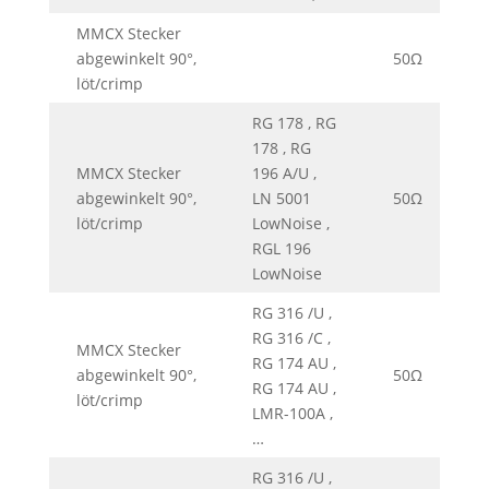
MMCX Stecker
abgewinkelt 90°,
50Ω
0
löt/crimp
RG 178 , RG
178 , RG
MMCX Stecker
196 A/U ,
abgewinkelt 90°,
LN 5001
50Ω
0
löt/crimp
LowNoise ,
RGL 196
LowNoise
RG 316 /U ,
RG 316 /C ,
MMCX Stecker
RG 174 AU ,
abgewinkelt 90°,
50Ω
0
RG 174 AU ,
löt/crimp
LMR-100A ,
…
RG 316 /U ,