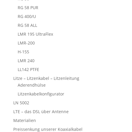
RG 58 PUR
RG 400/U
RG 58 ALL
LMR 195 UltraFlex
LMR-200
H-155
LMR 240
LL142 PTFE
Litze – Litzenkabel – Litzenleitung
Aderendhülse
Litzenkabelkonfigurator
LN 5002
LTE – das DSL über Antenne
Materialien
Preissenkung unserer Koaxialkabel