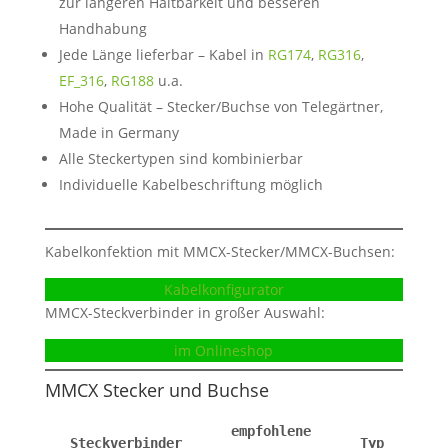
zur längeren Haltbarkeit und besseren
Handhabung
Jede Länge lieferbar – Kabel in
RG174
,
RG316
,
EF_316
,
RG188
u.a.
Hohe Qualität – Stecker/Buchse von Telegärtner,
Made in Germany
Alle Steckertypen sind kombinierbar
Individuelle Kabelbeschriftung möglich
Kabelkonfektion mit MMCX-Stecker/MMCX-Buchsen:
Kabelkonfigurator
MMCX-Steckverbinder in großer Auswahl:
im Onlineshop
MMCX Stecker und Buchse
empfohlene
Steckverbinder
Typ
A