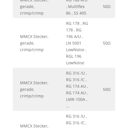
gerade,
, Multiflex
50Ω
0
crimp/crimp
86 , SS 405
RG 178 , RG
178 , RG
MMCX Stecker,
196 A/U ,
gerade,
LN 5001
50Ω
0
crimp/crimp
LowNoise ,
RGL 196
LowNoise
RG 316 /U ,
RG 316 /C ,
MMCX Stecker,
RG 174 AU ,
gerade,
50Ω
0
RG 174 AU ,
crimp/crimp
LMR-100A ,
…
RG 316 /U ,
RG 316 /C ,
MMCX Stecker,