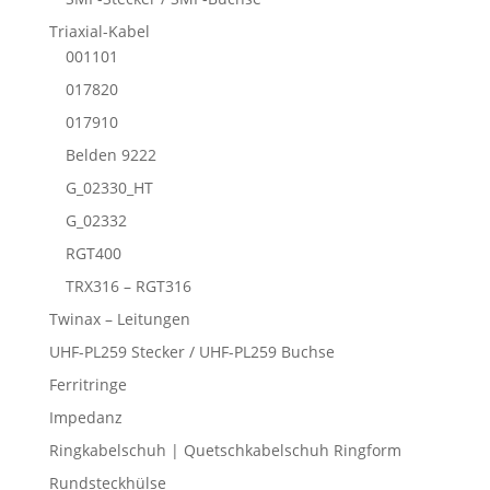
Triaxial-Kabel
001101
017820
017910
Belden 9222
G_02330_HT
G_02332
RGT400
TRX316 – RGT316
Twinax – Leitungen
UHF-PL259 Stecker / UHF-PL259 Buchse
Ferritringe
Impedanz
Ringkabelschuh | Quetschkabelschuh Ringform
Rundsteckhülse