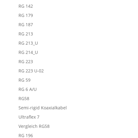
RG 142
RG 179
RG 187
RG 213
RG 213_U
RG 214_U
RG 223
RG 223 U-02
RG 59
RG 6 A/U
RG58
Semi-rigid Koaxialkabel
Ultraflex 7
Vergleich RG58
RG 196