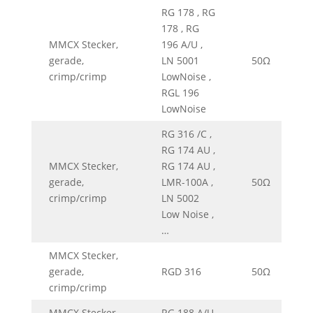
RG 178 , RG
178 , RG
MMCX Stecker,
196 A/U ,
gerade,
LN 5001
50Ω
0
crimp/crimp
LowNoise ,
RGL 196
LowNoise
RG 316 /C ,
RG 174 AU ,
MMCX Stecker,
RG 174 AU ,
gerade,
LMR-100A ,
50Ω
0
crimp/crimp
LN 5002
Low Noise ,
…
MMCX Stecker,
gerade,
RGD 316
50Ω
0
crimp/crimp
MMCX Stecker,
RG 188 A/U