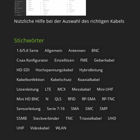
Nützliche Hilfe bei der Auswahl des richtigen Kabels
Stichwörter
1.6/5.6 Serie
Allgemein
Antennen
BNC
Coax Konfigurator
Einzellitzen
FME
Geberkabel
HD-SDI
Hochspannungskabel
Hybridleitung
Kabelkonfektion
Kabelschutz
Koaxialkabel
Litzenleitung
LTE
MCX
Messkabel
Mini-UHF
Mini HD BNC
N
QLS
RFID
RP-SMA
RP-TNC
Sensorleitung
Serie 7-16
SMA
SMC
SMP
SSMB
Steckverbinder
TNC
Triaxialkabel
UHD
UHF
Videokabel
WLAN