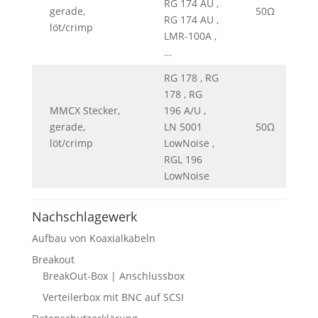
RG 174 AU ,
gerade,
50Ω
0
RG 174 AU ,
löt/crimp
LMR-100A ,
…
RG 178 , RG
178 , RG
MMCX Stecker,
196 A/U ,
gerade,
LN 5001
50Ω
0
löt/crimp
LowNoise ,
RGL 196
LowNoise
Nachschlagewerk
Aufbau von Koaxialkabeln
Breakout
BreakOut-Box | Anschlussbox
Verteilerbox mit BNC auf SCSI