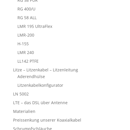
RG 58 PUR
RG 400/U
RG 58 ALL
LMR 195 UltraFlex
LMR-200
H-155
LMR 240
LL142 PTFE
Litze – Litzenkabel – Litzenleitung
Aderendhülse
Litzenkabelkonfigurator
LN 5002
LTE – das DSL über Antenne
Materialien
Preissenkung unserer Koaxialkabel
Schrumpfschläuche