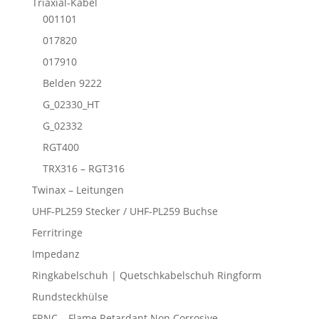
Triaxial-Kabel
001101
017820
017910
Belden 9222
G_02330_HT
G_02332
RGT400
TRX316 – RGT316
Twinax – Leitungen
UHF-PL259 Stecker / UHF-PL259 Buchse
Ferritringe
Impedanz
Ringkabelschuh | Quetschkabelschuh Ringform
Rundsteckhülse
FRNC – Flame Retardant Non Corrosive