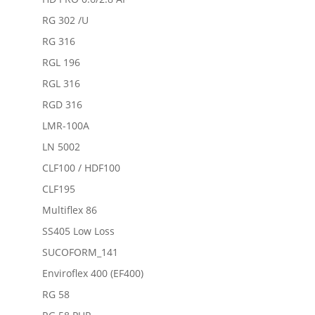
RG 302 /U
RG 316
RGL 196
RGL 316
RGD 316
LMR-100A
LN 5002
CLF100 / HDF100
CLF195
Multiflex 86
SS405 Low Loss
SUCOFORM_141
Enviroflex 400 (EF400)
RG 58