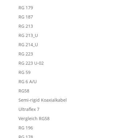
RG 179
RG 187
RG 213
RG 213_U
RG 214_U
RG 223
RG 223 U-02
RG 59
RG 6 A/U
RG58
Semi-rigid Koaxialkabel
Ultraflex 7
Vergleich RG58
RG 196
RG 178