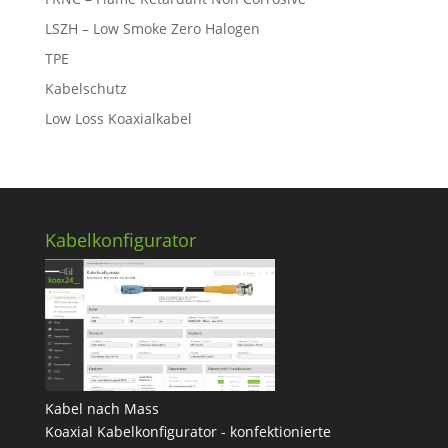
LSZH – Low Smoke Zero Halogen
TPE
Kabelschutz
Low Loss Koaxialkabel
Kabelkonfigurator
Kabel nach Mass
Koaxial Kabelkonfigurator - konfektionierte