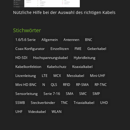
Nützliche Hilfe bei der Auswahl des richtigen Kabels
Stichwörter
1.6/5.6 Serie
Allgemein
Antennen
BNC
Coax Konfigurator
Einzellitzen
FME
Geberkabel
HD-SDI
Hochspannungskabel
Hybridleitung
Kabelkonfektion
Kabelschutz
Koaxialkabel
Litzenleitung
LTE
MCX
Messkabel
Mini-UHF
Mini HD BNC
N
QLS
RFID
RP-SMA
RP-TNC
Sensorleitung
Serie 7-16
SMA
SMC
SMP
SSMB
Steckverbinder
TNC
Triaxialkabel
UHD
UHF
Videokabel
WLAN