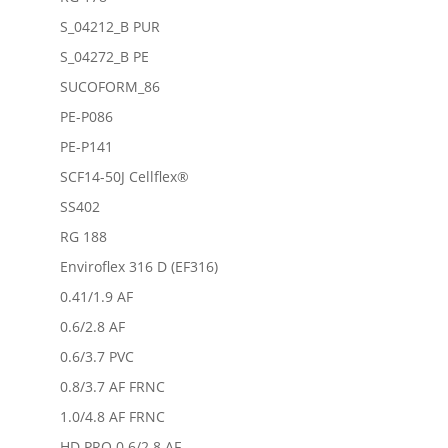
S_04212_B PUR
S_04272_B PE
SUCOFORM_86
PE-P086
PE-P141
SCF14-50J Cellflex®
SS402
RG 188
Enviroflex 316 D (EF316)
0.41/1.9 AF
0.6/2.8 AF
0.6/3.7 PVC
0.8/3.7 AF FRNC
1.0/4.8 AF FRNC
HD PRO 0.6/2.8 AF