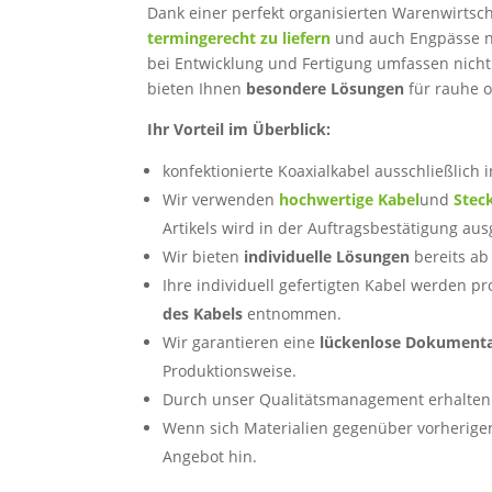
Dank einer perfekt organisierten Warenwirtscha
termingerecht zu liefern
und auch Engpässe n
bei Entwicklung und Fertigung umfassen nicht
bieten Ihnen
besondere Lösungen
für rauhe 
Ihr Vorteil im Überblick:
konfektionierte Koaxialkabel ausschließlich 
Wir verwenden
hochwertige Kabel
und
Stec
Artikels wird in der Auftragsbestätigung au
Wir bieten
individuelle Lösungen
bereits ab
Ihre individuell gefertigten Kabel werden p
des Kabels
entnommen.
Wir garantieren eine
lückenlose Dokumenta
Produktionsweise.
Durch unser Qualitätsmanagement erhalten S
Wenn sich Materialien gegenüber vorherigen
Angebot hin.