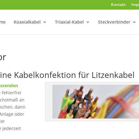
Kontakt
Imp
me
Koaxialkabel
Triaxial-Kabel
Steckverbinder
or
ine Kabelkonfektion für Litzenkabel
assenden
 fehlerfrei
Höchstmaß an
nschen, dann
Anlage oder
der
 jederzeit