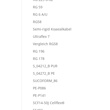
RG 59
RG 6 A/U
RG58
Semi-rigid Koaxialkabel
Ultraflex 7
Vergleich RG58
RG 196
RG 178
S_04212_B PUR
S_04272_B PE
SUCOFORM_86
PE-P086
PE-P141
SCF14-50J Cellflex®