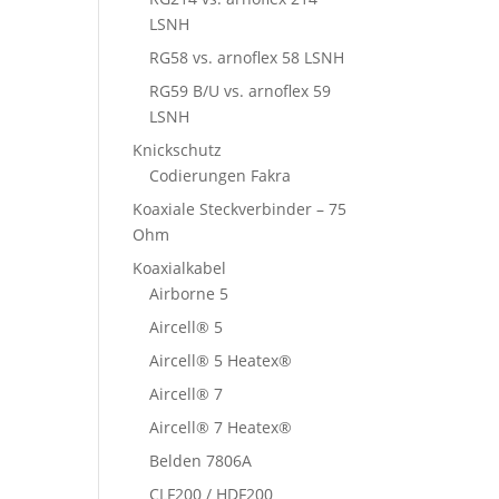
LSNH
RG58 vs. arnoflex 58 LSNH
RG59 B/U vs. arnoflex 59
LSNH
Knickschutz
Codierungen Fakra
Koaxiale Steckverbinder – 75
Ohm
Koaxialkabel
Airborne 5
Aircell® 5
Aircell® 5 Heatex®
Aircell® 7
Aircell® 7 Heatex®
Belden 7806A
CLF200 / HDF200