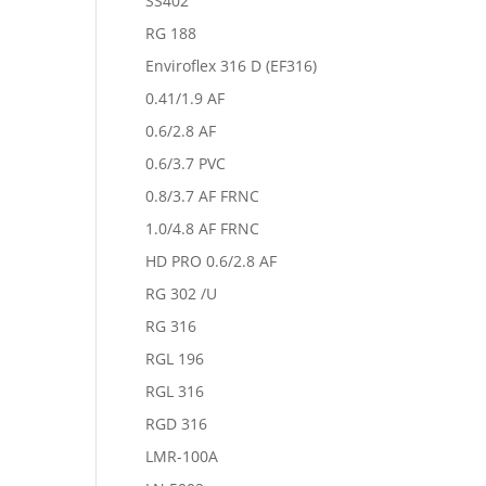
SS402
RG 188
Enviroflex 316 D (EF316)
0.41/1.9 AF
0.6/2.8 AF
0.6/3.7 PVC
0.8/3.7 AF FRNC
1.0/4.8 AF FRNC
HD PRO 0.6/2.8 AF
RG 302 /U
RG 316
RGL 196
RGL 316
RGD 316
LMR-100A