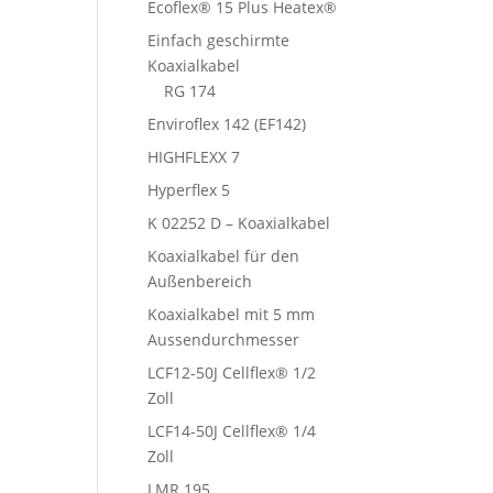
Ecoflex® 15 Plus Heatex®
Einfach geschirmte
Koaxialkabel
RG 174
Enviroflex 142 (EF142)
HIGHFLEXX 7
Hyperflex 5
K 02252 D – Koaxialkabel
Koaxialkabel für den
Außenbereich
Koaxialkabel mit 5 mm
Aussendurchmesser
LCF12-50J Cellflex® 1/2
Zoll
LCF14-50J Cellflex® 1/4
Zoll
LMR 195