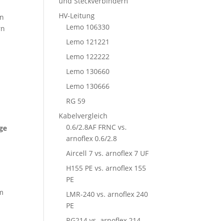
und Steckverbindern
HV-Leitung
en
Lemo 106330
rn
Lemo 121221
Lemo 122222
Lemo 130660
Lemo 130666
s
RG 59
Kabelvergleich
0.6/2.8AF FRNC vs.
ge
arnoflex 0.6/2.8
Aircell 7 vs. arnoflex 7 UF
H155 PE vs. arnoflex 155
PE
im
LMR-240 vs. arnoflex 240
PE
RG214 vs. arnoflex 214