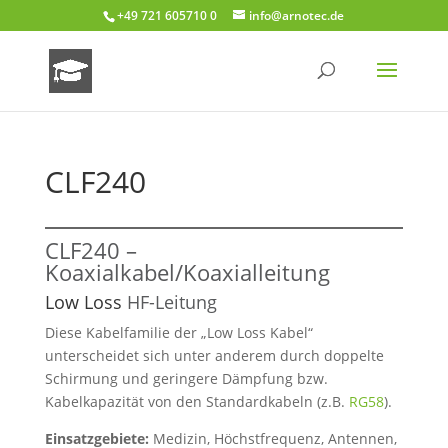
+49 721 605710 0
info@arnotec.de
CLF240
CLF240 –
Koaxialkabel/Koaxialleitung
Low Loss
HF-Leitung
Diese Kabelfamilie der „Low Loss Kabel“
unterscheidet sich unter anderem durch doppelte
Schirmung und geringere Dämpfung bzw.
Kabelkapazität von den Standardkabeln (z.B.
RG58
).
Einsatzgebiete:
Medizin, Höchstfrequenz, Antennen,