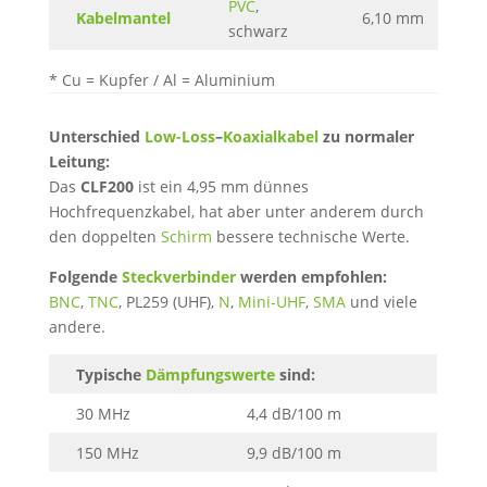
PVC
,
Kabelmantel
6,10 mm
schwarz
* Cu = Kupfer / Al = Aluminium
Unterschied
Low-Loss
–
Koaxialkabel
zu normaler
Leitung:
Das
CLF200
ist ein 4,95 mm dünnes
Hochfrequenzkabel, hat aber unter anderem durch
den doppelten
Schirm
bessere technische Werte.
Folgende
Steckverbinder
werden empfohlen:
BNC
,
TNC
, PL259 (UHF),
N
,
Mini-UHF
,
SMA
und viele
andere.
Typische
Dämpfungswerte
sind:
30 MHz
4,4 dB/100 m
150 MHz
9,9 dB/100 m