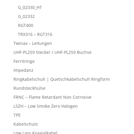
G_02330_HT
G_02332
RGT400
TRX316 – RGT316
Twinax – Leitungen
UHF-PL259 Stecker / UHF-PL259 Buchse
Ferritringe
Impedanz
Ringkabelschuh | Quetschkabelschuh Ringform
Rundsteckhülse
FRNC – Flame Retardant Non Corrosive
LSZH – Low Smoke Zero Halogen
TPE
Kabelschutz
Low Loss Koaxialkabel