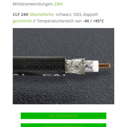
Militäranwendungen,
EMV
CLF 240:
Mantelfarbe
: schwarz, 50Ω, doppelt
geschirmt
// Temperaturbereich von
-40 / +85°C
im Onlineshop
Kabel im Konfigurator