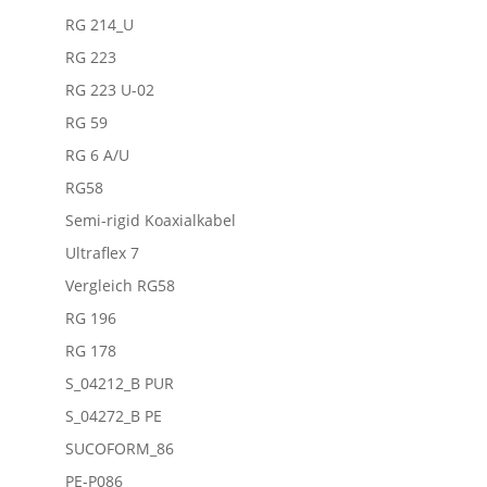
RG 214_U
RG 223
RG 223 U-02
RG 59
RG 6 A/U
RG58
Semi-rigid Koaxialkabel
Ultraflex 7
Vergleich RG58
RG 196
RG 178
S_04212_B PUR
S_04272_B PE
SUCOFORM_86
PE-P086