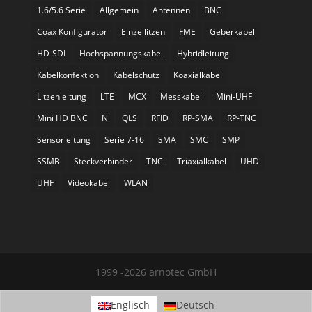
1.6/5.6 Serie
Allgemein
Antennen
BNC
Coax Konfigurator
Einzellitzen
FME
Geberkabel
HD-SDI
Hochspannungskabel
Hybridleitung
Kabelkonfektion
Kabelschutz
Koaxialkabel
Litzenleitung
LTE
MCX
Messkabel
Mini-UHF
Mini HD BNC
N
QLS
RFID
RP-SMA
RP-TNC
Sensorleitung
Serie 7-16
SMA
SMC
SMP
SSMB
Steckverbinder
TNC
Triaxialkabel
UHD
UHF
Videokabel
WLAN
1999 -2026 arnotec GmbH
Englisch
Deutsch