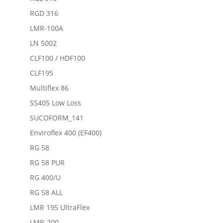
RGD 316
LMR-100A
LN 5002
CLF100 / HDF100
CLF195
Multiflex 86
SS405 Low Loss
SUCOFORM_141
Enviroflex 400 (EF400)
RG 58
RG 58 PUR
RG 400/U
RG 58 ALL
LMR 195 UltraFlex
LMR-200