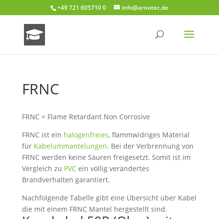
+49 721 605710 0
info@arnotec.de
FRNC
FRNC = Flame Retardant Non Corrosive
FRNC ist ein
halogenfreies
, flammwidriges Material
für
Kabelummantelungen
. Bei der Verbrennung von
FRNC werden keine Säuren freigesetzt. Somit ist im
Vergleich zu
PVC
ein völlig verändertes
Brandverhalten garantiert.
Nachfolgende Tabelle gibt eine Übersicht über Kabel
die mit einem FRNC Mantel hergestellt sind.