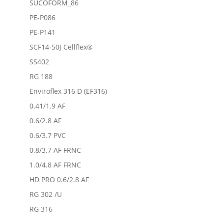
SUCOFORM_86
PE-P086
PE-P141
SCF14-50J Cellflex®
SS402
RG 188
Enviroflex 316 D (EF316)
0.41/1.9 AF
0.6/2.8 AF
0.6/3.7 PVC
0.8/3.7 AF FRNC
1.0/4.8 AF FRNC
HD PRO 0.6/2.8 AF
RG 302 /U
RG 316