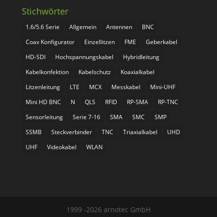
Stichwörter
1.6/5.6 Serie
Allgemein
Antennen
BNC
Coax Konfigurator
Einzellitzen
FME
Geberkabel
HD-SDI
Hochspannungskabel
Hybridleitung
Kabelkonfektion
Kabelschutz
Koaxialkabel
Litzenleitung
LTE
MCX
Messkabel
Mini-UHF
Mini HD BNC
N
QLS
RFID
RP-SMA
RP-TNC
Sensorleitung
Serie 7-16
SMA
SMC
SMP
SSMB
Steckverbinder
TNC
Triaxialkabel
UHD
UHF
Videokabel
WLAN
1999 -2026 arnotec GmbH