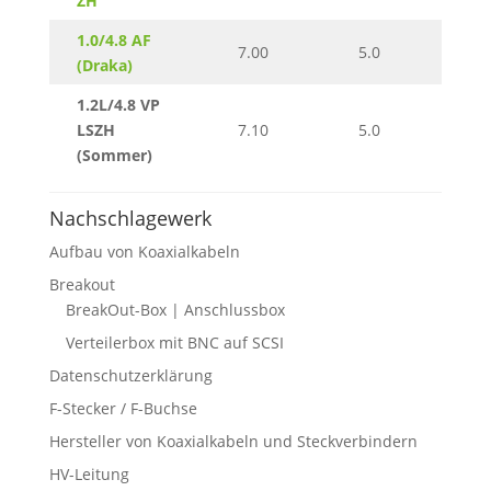
ZH
1.0/4.8 AF
FRNC
7.00
5.0
(Draka)
LSN
1.2L/4.8 VP
FRNC
LSZH
7.10
5.0
LSN
(Sommer)
Nachschlagewerk
Aufbau von Koaxialkabeln
Breakout
BreakOut-Box | Anschlussbox
Verteilerbox mit BNC auf SCSI
Datenschutzerklärung
F-Stecker / F-Buchse
Hersteller von Koaxialkabeln und Steckverbindern
HV-Leitung