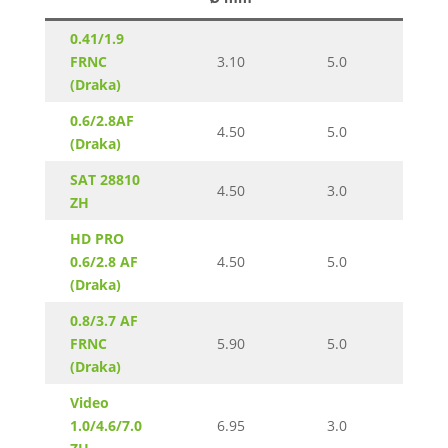
0.41/1.9
FRNC
FRNC
3.10
5.0
LSN
(Draka)
0.6/2.8AF
FRNC
4.50
5.0
(Draka)
LSN
SAT 28810
FRNC
4.50
3.0
ZH
LSN
HD PRO
FRNC
0.6/2.8 AF
4.50
5.0
LSN
(Draka)
0.8/3.7 AF
FRNC
FRNC
5.90
5.0
LSN
(Draka)
Video
FRNC
1.0/4.6/7.0
6.95
3.0
LSN