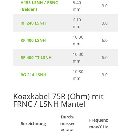
H155 LSNH / FRNC
5.40
3.0
(Belden)
mm
6.10
RF 240 LSNH
3.0
mm
10.30
RF 400 LSNH
6.0
mm
10.30
RF 400 TT LSNH
6.0
mm
10.80
RG 214 LSNH
3.0
mm
Koaxkabel 75R (Ohm) mit
FRNC / LSNH Mantel
Durch-
Frequenz
Bezeichnung
messer
Mate
max/GHz
Ø mm