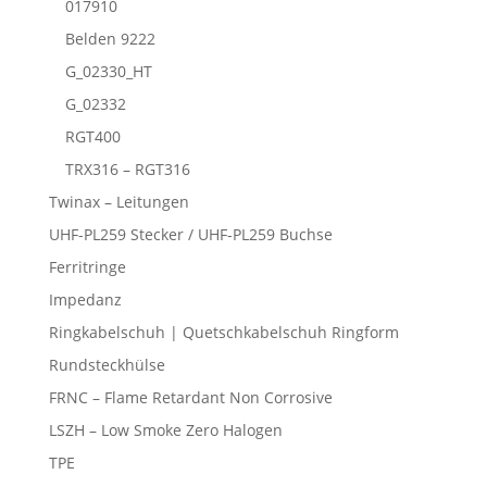
017910
Belden 9222
G_02330_HT
G_02332
RGT400
TRX316 – RGT316
Twinax – Leitungen
UHF-PL259 Stecker / UHF-PL259 Buchse
Ferritringe
Impedanz
Ringkabelschuh | Quetschkabelschuh Ringform
Rundsteckhülse
FRNC – Flame Retardant Non Corrosive
LSZH – Low Smoke Zero Halogen
TPE