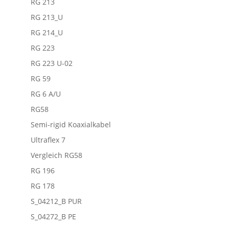
RG 213
RG 213_U
RG 214_U
RG 223
RG 223 U-02
RG 59
RG 6 A/U
RG58
Semi-rigid Koaxialkabel
Ultraflex 7
Vergleich RG58
RG 196
RG 178
S_04212_B PUR
S_04272_B PE