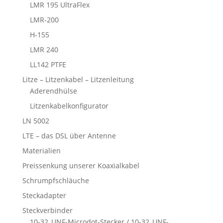
LMR 195 UltraFlex
LMR-200
H-155
LMR 240
LL142 PTFE
Litze – Litzenkabel – Litzenleitung
Aderendhülse
Litzenkabelkonfigurator
LN 5002
LTE – das DSL über Antenne
Materialien
Preissenkung unserer Koaxialkabel
Schrumpfschläuche
Steckadapter
Steckverbinder
10-32_UNF-Microdot-Stecker / 10-32_UNF-