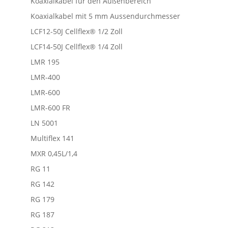
Koaxialkabel für den Außenbereich
Koaxialkabel mit 5 mm Aussendurchmesser
LCF12-50J Cellflex® 1/2 Zoll
LCF14-50J Cellflex® 1/4 Zoll
LMR 195
LMR-400
LMR-600
LMR-600 FR
LN 5001
Multiflex 141
MXR 0,45L/1,4
RG 11
RG 142
RG 179
RG 187