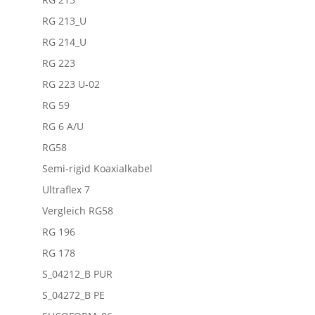
RG 213_U
RG 214_U
RG 223
RG 223 U-02
RG 59
RG 6 A/U
RG58
Semi-rigid Koaxialkabel
Ultraflex 7
Vergleich RG58
RG 196
RG 178
S_04212_B PUR
S_04272_B PE