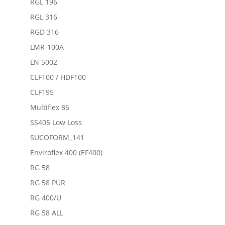
RGL 196
RGL 316
RGD 316
LMR-100A
LN 5002
CLF100 / HDF100
CLF195
Multiflex 86
SS405 Low Loss
SUCOFORM_141
Enviroflex 400 (EF400)
RG 58
RG 58 PUR
RG 400/U
RG 58 ALL