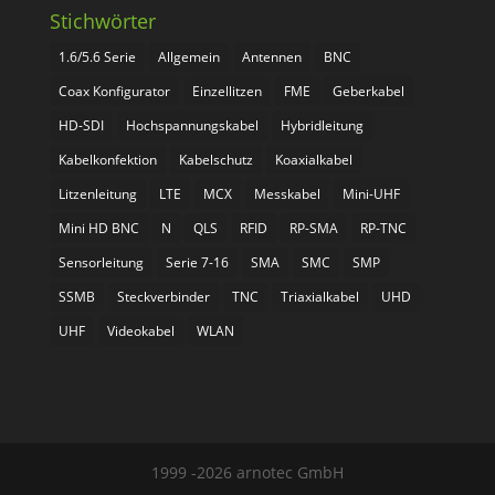
Stichwörter
1.6/5.6 Serie
Allgemein
Antennen
BNC
Coax Konfigurator
Einzellitzen
FME
Geberkabel
HD-SDI
Hochspannungskabel
Hybridleitung
Kabelkonfektion
Kabelschutz
Koaxialkabel
Litzenleitung
LTE
MCX
Messkabel
Mini-UHF
Mini HD BNC
N
QLS
RFID
RP-SMA
RP-TNC
Sensorleitung
Serie 7-16
SMA
SMC
SMP
SSMB
Steckverbinder
TNC
Triaxialkabel
UHD
UHF
Videokabel
WLAN
1999 -2026 arnotec GmbH