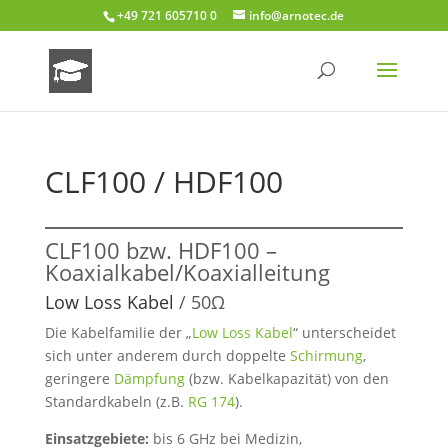
+49 721 605710 0
info@arnotec.de
CLF100 / HDF100
CLF100 bzw. HDF100 –
Koaxialkabel/Koaxialleitung
Low Loss Kabel
/ 50Ω
Die Kabelfamilie der „
Low Loss Kabel
“ unterscheidet
sich unter anderem durch doppelte
Schirmung
,
geringere
Dämpfung
(bzw. Kabelkapazität) von den
Standardkabeln (z.B.
RG 174
).
Einsatzgebiete:
bis 6 GHz bei Medizin,