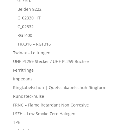
017910
Belden 9222
G_02330_HT
G_02332
RGT400
TRX316 – RGT316
Twinax – Leitungen
UHF-PL259 Stecker / UHF-PL259 Buchse
Ferritringe
Impedanz
Ringkabelschuh | Quetschkabelschuh Ringform
Rundsteckhülse
FRNC – Flame Retardant Non Corrosive
LSZH – Low Smoke Zero Halogen
TPE