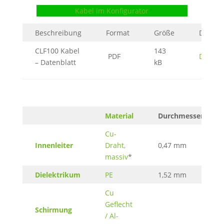
Kabel im Konfigurator
Beschreibung
Format
Größe
Downl
CLF100 Kabel
143
PDF
Datenbl
– Datenblatt
kB
Material
Durchmesser
Cu-
Innenleiter
Draht,
0,47 mm
massiv
*
Dielektrikum
PE
1,52 mm
Cu
Geflecht
Schirmung
/ Al-