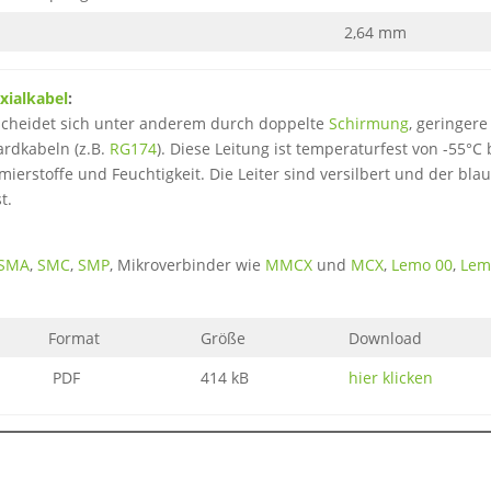
2,64 mm
xialkabel
:
scheidet sich unter anderem durch doppelte
Schirmung
, geringere
rdkabeln (z.B.
RG174
). Diese Leitung ist temperaturfest von -55°C 
erstoffe und Feuchtigkeit. Die Leiter sind versilbert und der blau
t.
SMA
,
SMC
,
SMP
, Mikroverbinder wie
MMCX
und
MCX
,
Lemo 00
,
Lem
Format
Größe
Download
PDF
414 kB
hier klicken