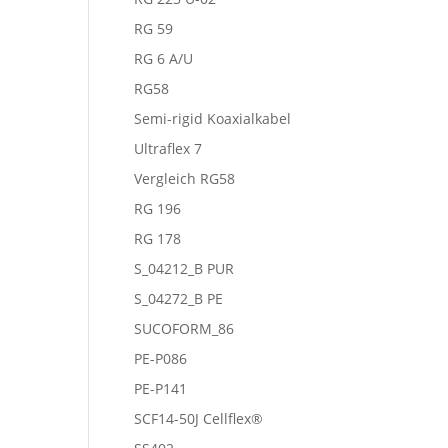
RG 59
RG 6 A/U
RG58
Semi-rigid Koaxialkabel
Ultraflex 7
Vergleich RG58
RG 196
RG 178
S_04212_B PUR
S_04272_B PE
SUCOFORM_86
PE-P086
PE-P141
SCF14-50J Cellflex®