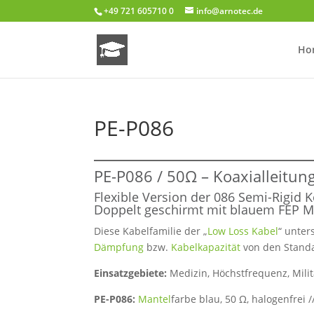
+49 721 605710 0
info@arnotec.de
Ho
PE-P086
PE-P086 / 50Ω –
Koaxialleitun
Flexible Version der 086 Semi-Rigid
K
Doppelt
geschirmt
mit blauem
FEP
M
Diese Kabelfamilie der „
Low Loss Kabel
“ unter
Dämpfung
bzw.
Kabelkapazität
von den Standa
Einsatzgebiete:
Medizin, Höchstfrequenz, Mil
PE-P086:
Mantel
farbe blau, 50 Ω, halogenfrei