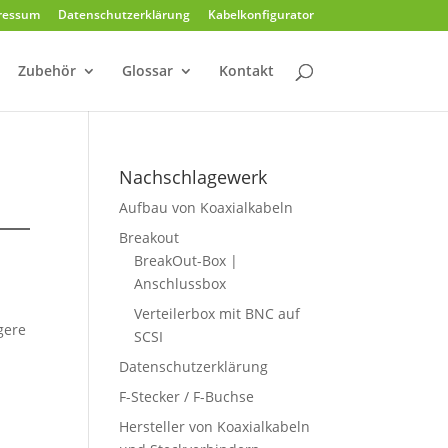
ressum
Datenschutzerklärung
Kabelkonfigurator
Zubehör
Glossar
Kontakt
Nachschlagewerk
Aufbau von Koaxialkabeln
Breakout
BreakOut-Box |
Anschlussbox
Verteilerbox mit BNC auf
gere
SCSI
Datenschutzerklärung
F-Stecker / F-Buchse
Hersteller von Koaxialkabeln