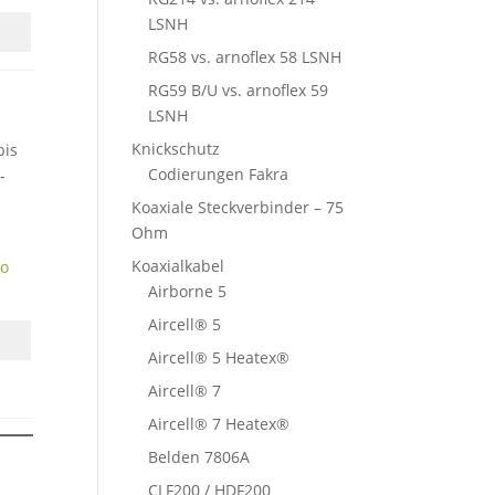
LSNH
RG58 vs. arnoflex 58 LSNH
RG59 B/U vs. arnoflex 59
LSNH
Knickschutz
bis
Codierungen Fakra
-
Koaxiale Steckverbinder – 75
Ohm
Koaxialkabel
o
Airborne 5
Aircell® 5
Aircell® 5 Heatex®
Aircell® 7
Aircell® 7 Heatex®
Belden 7806A
CLF200 / HDF200