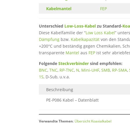
Kabelmantel
FEP
Unterschied
Low-Loss-Kabel
zu Standard-
Koa
Diese Kabelfamilie der “
Low Loss Kabel
” unter
Dämpfung
bzw.
Kabelkapazität
von den Standa
+200°C und beständig gegen Chemikalien, Schmi
transparente
Mantel
aus
FEP
ist sehr abriebfes
Folgende
Steckverbinder
sind empfohlen:
BNC
,
TNC
,
RP-TNC
,
N
,
Mini-UHF
,
SMB
,
RP-SMA
,
1S
, D-Sub, u.v.a.
Beschreibung
PE-P086 Kabel – Datenblatt
Verwandte Themen
:
Übersicht Koaxialkabel