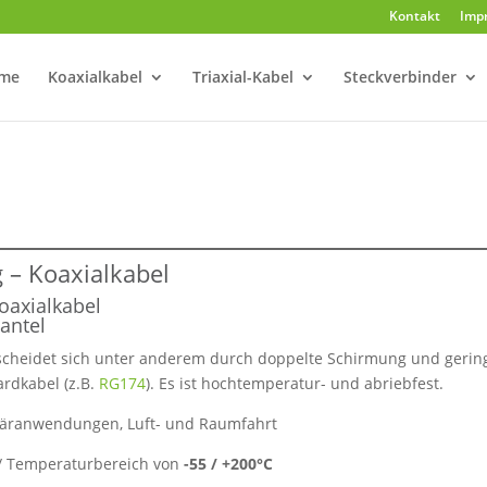
Kontakt
Imp
me
Koaxialkabel
Triaxial-Kabel
Steckverbinder
g
–
Koaxialkabel
oaxialkabel
antel
scheidet sich unter anderem durch doppelte Schirmung und gerin
rdkabel (z.B.
RG174
). Es ist hochtemperatur- und abriebfest.
itäranwendungen, Luft- und Raumfahrt
 // Temperaturbereich von
-55 / +200°C