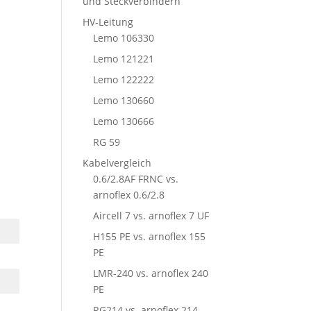
und Steckverbindern
HV-Leitung
Lemo 106330
Lemo 121221
Lemo 122222
Lemo 130660
Lemo 130666
RG 59
Kabelvergleich
0.6/2.8AF FRNC vs.
arnoflex 0.6/2.8
Aircell 7 vs. arnoflex 7 UF
H155 PE vs. arnoflex 155
PE
LMR-240 vs. arnoflex 240
PE
RG214 vs. arnoflex 214