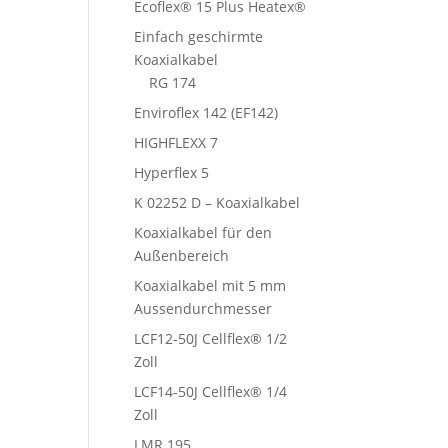
Ecoflex® 15 Plus Heatex®
Einfach geschirmte
Koaxialkabel
RG 174
Enviroflex 142 (EF142)
HIGHFLEXX 7
Hyperflex 5
K 02252 D – Koaxialkabel
Koaxialkabel für den
Außenbereich
Koaxialkabel mit 5 mm
Aussendurchmesser
LCF12-50J Cellflex® 1/2
Zoll
LCF14-50J Cellflex® 1/4
Zoll
LMR 195