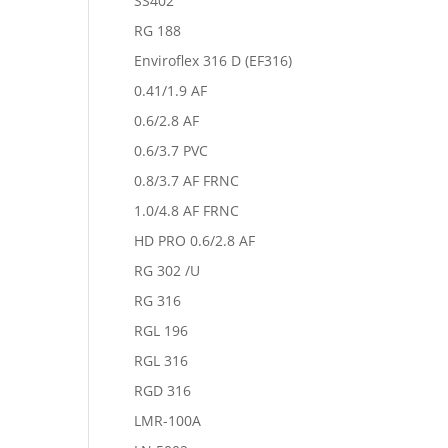
SS402
RG 188
Enviroflex 316 D (EF316)
0.41/1.9 AF
0.6/2.8 AF
0.6/3.7 PVC
0.8/3.7 AF FRNC
1.0/4.8 AF FRNC
HD PRO 0.6/2.8 AF
RG 302 /U
RG 316
RGL 196
RGL 316
RGD 316
LMR-100A