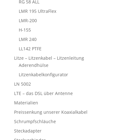
RG 58 ALL
LMR 195 UltraFlex
LMR-200
H-155
LMR 240
LL142 PTFE
Litze – Litzenkabel – Litzenleitung
Aderendhülse
Litzenkabelkonfigurator
LN 5002
LTE – das DSL über Antenne
Materialien
Preissenkung unserer Koaxialkabel
Schrumpfschläuche
Steckadapter