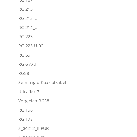
RG 213
RG 213_U
RG 214_U
RG 223
RG 223 U-02
RG 59
RG 6 A/U
RG58
Semi-rigid Koaxialkabel
Ultraflex 7
Vergleich RG58
RG 196
RG 178
S_04212_B PUR