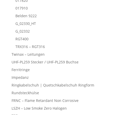
017820
017910
Belden 9222
G_02330_HT
G_02332
RGT400
TRX316 – RGT316
Twinax – Leitungen
UHF-PL259 Stecker / UHF-PL259 Buchse
Ferritringe
Impedanz
Ringkabelschuh | Quetschkabelschuh Ringform
Rundsteckhülse
FRNC – Flame Retardant Non Corrosive
LSZH – Low Smoke Zero Halogen