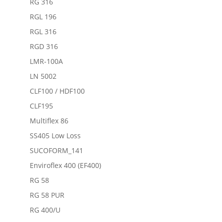
RG 316
RGL 196
RGL 316
RGD 316
LMR-100A
LN 5002
CLF100 / HDF100
CLF195
Multiflex 86
SS405 Low Loss
SUCOFORM_141
Enviroflex 400 (EF400)
RG 58
RG 58 PUR
RG 400/U