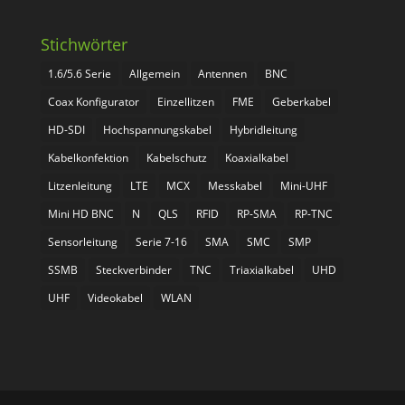
Stichwörter
1.6/5.6 Serie
Allgemein
Antennen
BNC
Coax Konfigurator
Einzellitzen
FME
Geberkabel
HD-SDI
Hochspannungskabel
Hybridleitung
Kabelkonfektion
Kabelschutz
Koaxialkabel
Litzenleitung
LTE
MCX
Messkabel
Mini-UHF
Mini HD BNC
N
QLS
RFID
RP-SMA
RP-TNC
Sensorleitung
Serie 7-16
SMA
SMC
SMP
SSMB
Steckverbinder
TNC
Triaxialkabel
UHD
UHF
Videokabel
WLAN