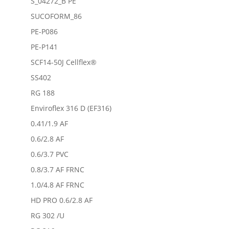
S_04272_B PE
SUCOFORM_86
PE-P086
PE-P141
SCF14-50J Cellflex®
SS402
RG 188
Enviroflex 316 D (EF316)
0.41/1.9 AF
0.6/2.8 AF
0.6/3.7 PVC
0.8/3.7 AF FRNC
1.0/4.8 AF FRNC
HD PRO 0.6/2.8 AF
RG 302 /U