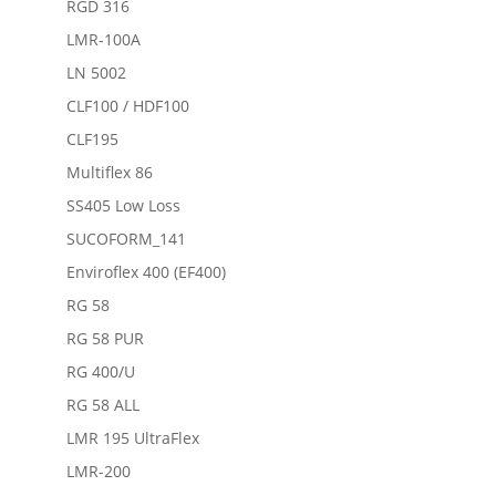
RGD 316
LMR-100A
LN 5002
CLF100 / HDF100
CLF195
Multiflex 86
SS405 Low Loss
SUCOFORM_141
Enviroflex 400 (EF400)
RG 58
RG 58 PUR
RG 400/U
RG 58 ALL
LMR 195 UltraFlex
LMR-200