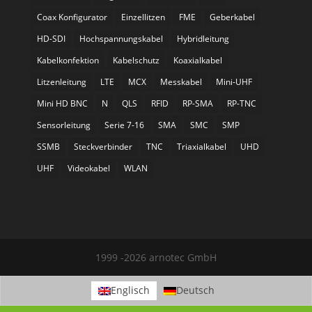
Coax Konfigurator
Einzellitzen
FME
Geberkabel
HD-SDI
Hochspannungskabel
Hybridleitung
Kabelkonfektion
Kabelschutz
Koaxialkabel
Litzenleitung
LTE
MCX
Messkabel
Mini-UHF
Mini HD BNC
N
QLS
RFID
RP-SMA
RP-TNC
Sensorleitung
Serie 7-16
SMA
SMC
SMP
SSMB
Steckverbinder
TNC
Triaxialkabel
UHD
UHF
Videokabel
WLAN
1999 -2026 arnotec GmbH
Englisch
Deutsch