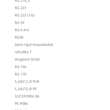
RG 214_U
RG 223
RG 223 U-02
RG 59
RG 6 A/U
RG58
Semi-rigid Koaxialkabel
Ultraflex 7
Vergleich RG58
RG 196
RG 178
S_04212_B PUR
S_04272_B PE
SUCOFORM_86
PE-P086