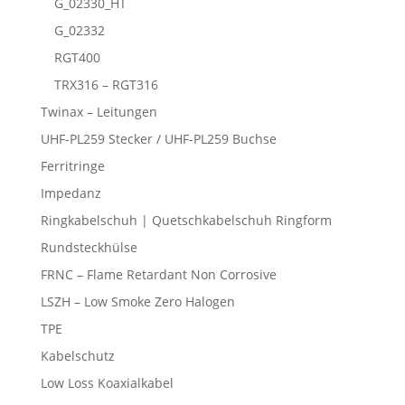
G_02330_HT
G_02332
RGT400
TRX316 – RGT316
Twinax – Leitungen
UHF-PL259 Stecker / UHF-PL259 Buchse
Ferritringe
Impedanz
Ringkabelschuh | Quetschkabelschuh Ringform
Rundsteckhülse
FRNC – Flame Retardant Non Corrosive
LSZH – Low Smoke Zero Halogen
TPE
Kabelschutz
Low Loss Koaxialkabel