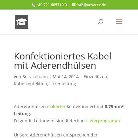
+49 721 605710 0
info@arnotec.de
Konfektioniertes Kabel
mit Aderendhülsen
von
Serviceteam
|
Mai 14, 2014
|
Einzellitzen
,
Kabelkonfektion
,
Litzenleitung
Aderendhülsen
isolierter
konfektioniert mit
0,75mm²
Leitung.
Folgende Leitungen sind lieferbar:
Lieferprogramm
Unsere Aderendhülsen entsprechen der