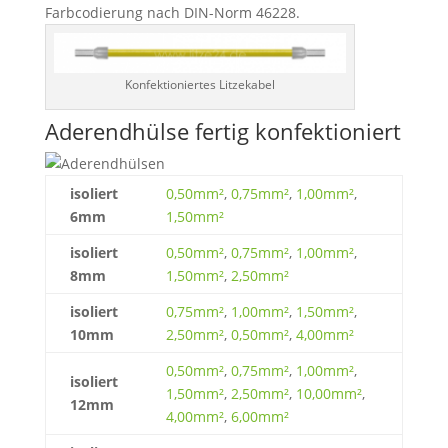
Farbcodierung nach DIN-Norm 46228.
Konfektioniertes Litzekabel
Aderendhülse fertig konfektioniert
isoliert
0,50mm²
,
0,75mm²
,
1,00mm²
,
6mm
1,50mm²
isoliert
0,50mm²
,
0,75mm²
,
1,00mm²
,
8mm
1,50mm²
,
2,50mm²
isoliert
0,75mm²
,
1,00mm²
,
1,50mm²
,
10mm
2,50mm²
,
0,50mm²
,
4,00mm²
0,50mm²
,
0,75mm²
,
1,00mm²
,
isoliert
1,50mm²
,
2,50mm²
,
10,00mm²
,
12mm
4,00mm²
,
6,00mm²