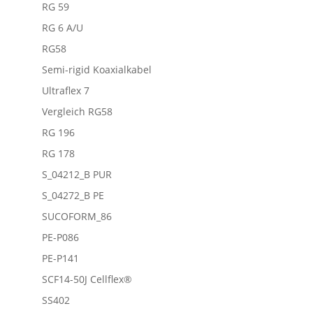
RG 59
RG 6 A/U
RG58
Semi-rigid Koaxialkabel
Ultraflex 7
Vergleich RG58
RG 196
RG 178
S_04212_B PUR
S_04272_B PE
SUCOFORM_86
PE-P086
PE-P141
SCF14-50J Cellflex®
SS402