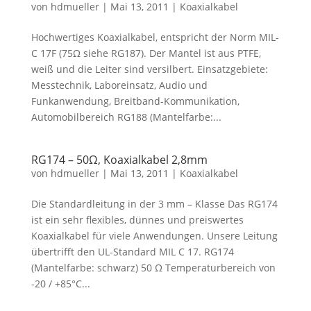
von
hdmueller
|
Mai 13, 2011
|
Koaxialkabel
Hochwertiges Koaxialkabel, entspricht der Norm MIL-
C 17F (75Ω siehe RG187). Der Mantel ist aus PTFE,
weiß und die Leiter sind versilbert. Einsatzgebiete:
Messtechnik, Laboreinsatz, Audio und
Funkanwendung, Breitband-Kommunikation,
Automobilbereich RG188 (Mantelfarbe:...
RG174 – 50Ω, Koaxialkabel 2,8mm
von
hdmueller
|
Mai 13, 2011
|
Koaxialkabel
Die Standardleitung in der 3 mm – Klasse Das RG174
ist ein sehr flexibles, dünnes und preiswertes
Koaxialkabel für viele Anwendungen. Unsere Leitung
übertrifft den UL-Standard MIL C 17. RG174
(Mantelfarbe: schwarz) 50 Ω Temperaturbereich von
-20 / +85°C...