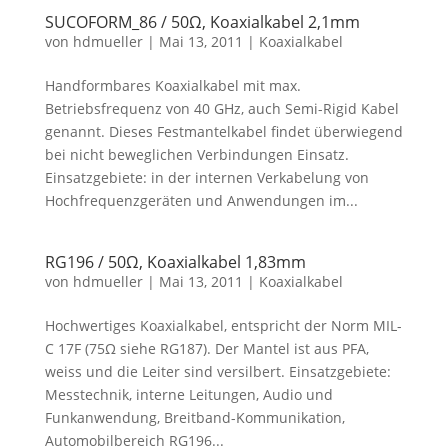
SUCOFORM_86 / 50Ω, Koaxialkabel 2,1mm
von
hdmueller
|
Mai 13, 2011
|
Koaxialkabel
Handformbares Koaxialkabel mit max.
Betriebsfrequenz von 40 GHz, auch Semi-Rigid Kabel
genannt. Dieses Festmantelkabel findet überwiegend
bei nicht beweglichen Verbindungen Einsatz.
Einsatzgebiete: in der internen Verkabelung von
Hochfrequenzgeräten und Anwendungen im...
RG196 / 50Ω, Koaxialkabel 1,83mm
von
hdmueller
|
Mai 13, 2011
|
Koaxialkabel
Hochwertiges Koaxialkabel, entspricht der Norm MIL-
C 17F (75Ω siehe RG187). Der Mantel ist aus PFA,
weiss und die Leiter sind versilbert. Einsatzgebiete:
Messtechnik, interne Leitungen, Audio und
Funkanwendung, Breitband-Kommunikation,
Automobilbereich RG196...