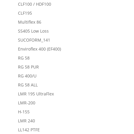
CLF100 / HDF100
CLF195
Multiflex 86
SS405 Low Loss
SUCOFORM_141
Enviroflex 400 (EF400)
RG 58
RG 58 PUR
RG 400/U
RG 58 ALL
LMR 195 UltraFlex
LMR-200
H-155
LMR 240
LL142 PTFE