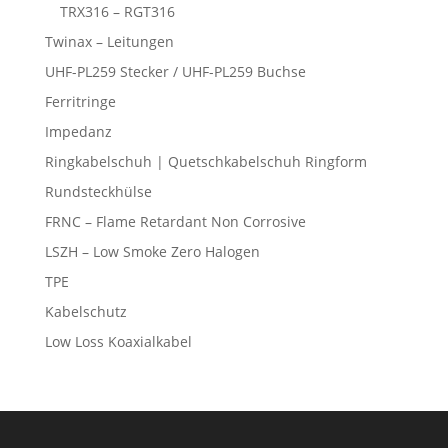
TRX316 – RGT316
Twinax – Leitungen
UHF-PL259 Stecker / UHF-PL259 Buchse
Ferritringe
Impedanz
Ringkabelschuh | Quetschkabelschuh Ringform
Rundsteckhülse
FRNC – Flame Retardant Non Corrosive
LSZH – Low Smoke Zero Halogen
TPE
Kabelschutz
Low Loss Koaxialkabel