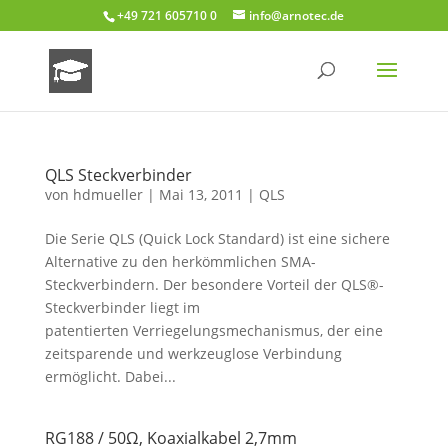
+49 721 605710 0
info@arnotec.de
QLS Steckverbinder
von
hdmueller
|
Mai 13, 2011
|
QLS
Die Serie QLS (Quick Lock Standard) ist eine sichere
Alternative zu den herkömmlichen SMA-
Steckverbindern. Der besondere Vorteil der QLS®-
Steckverbinder liegt im
patentierten Verriegelungsmechanismus, der eine
zeitsparende und werkzeuglose Verbindung
ermöglicht. Dabei...
RG188 / 50Ω, Koaxialkabel 2,7mm