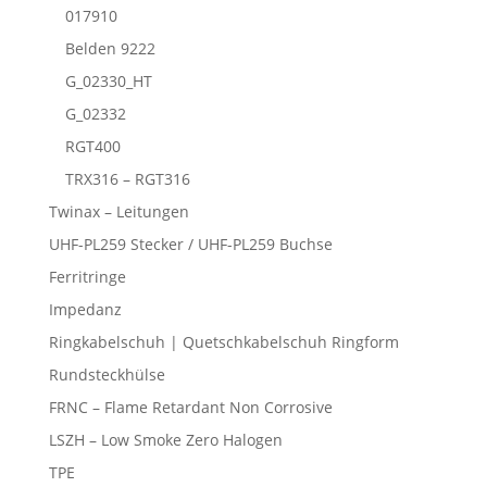
017910
Belden 9222
G_02330_HT
G_02332
RGT400
TRX316 – RGT316
Twinax – Leitungen
UHF-PL259 Stecker / UHF-PL259 Buchse
Ferritringe
Impedanz
Ringkabelschuh | Quetschkabelschuh Ringform
Rundsteckhülse
FRNC – Flame Retardant Non Corrosive
LSZH – Low Smoke Zero Halogen
TPE