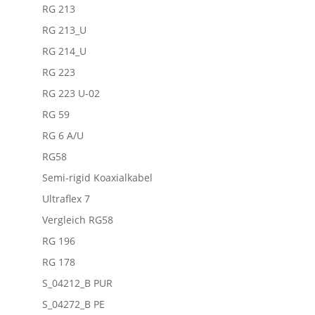
RG 213
RG 213_U
RG 214_U
RG 223
RG 223 U-02
RG 59
RG 6 A/U
RG58
Semi-rigid Koaxialkabel
Ultraflex 7
Vergleich RG58
RG 196
RG 178
S_04212_B PUR
S_04272_B PE