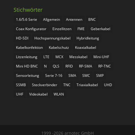
Stichwörter
1.6/5.6 Serie
Allgemein
Antennen
BNC
Coax Konfigurator
Einzellitzen
FME
Geberkabel
HD-SDI
Hochspannungskabel
Hybridleitung
Kabelkonfektion
Kabelschutz
Koaxialkabel
Litzenleitung
LTE
MCX
Messkabel
Mini-UHF
Mini HD BNC
N
QLS
RFID
RP-SMA
RP-TNC
Sensorleitung
Serie 7-16
SMA
SMC
SMP
SSMB
Steckverbinder
TNC
Triaxialkabel
UHD
UHF
Videokabel
WLAN
1999 -2026 arnotec GmbH