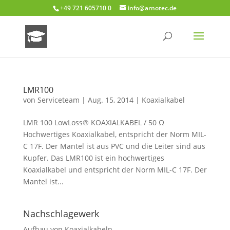
+49 721 605710 0
info@arnotec.de
LMR100
von
Serviceteam
|
Aug. 15, 2014
|
Koaxialkabel
LMR 100 LowLoss® KOAXIALKABEL / 50 Ω
Hochwertiges Koaxialkabel, entspricht der Norm MIL-
C 17F. Der Mantel ist aus PVC und die Leiter sind aus
Kupfer. Das LMR100 ist ein hochwertiges
Koaxialkabel und entspricht der Norm MIL-C 17F. Der
Mantel ist...
Nachschlagewerk
Aufbau von Koaxialkabeln