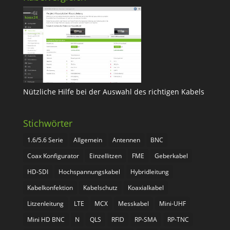
Nützliche Hilfe bei der Auswahl des richtigen Kabels
Stichwörter
1.6/5.6 Serie
Allgemein
Antennen
BNC
Coax Konfigurator
Einzellitzen
FME
Geberkabel
HD-SDI
Hochspannungskabel
Hybridleitung
Kabelkonfektion
Kabelschutz
Koaxialkabel
Litzenleitung
LTE
MCX
Messkabel
Mini-UHF
Mini HD BNC
N
QLS
RFID
RP-SMA
RP-TNC