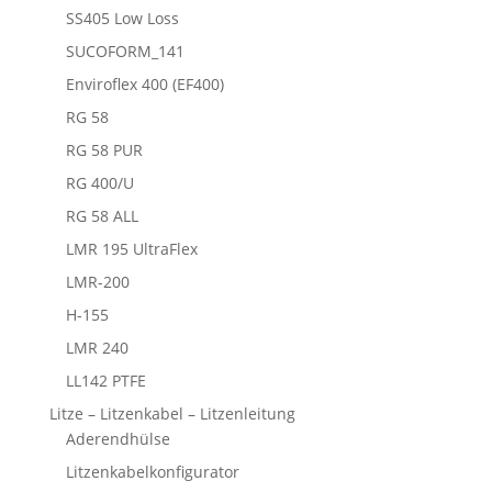
SS405 Low Loss
SUCOFORM_141
Enviroflex 400 (EF400)
RG 58
RG 58 PUR
RG 400/U
RG 58 ALL
LMR 195 UltraFlex
LMR-200
H-155
LMR 240
LL142 PTFE
Litze – Litzenkabel – Litzenleitung
Aderendhülse
Litzenkabelkonfigurator