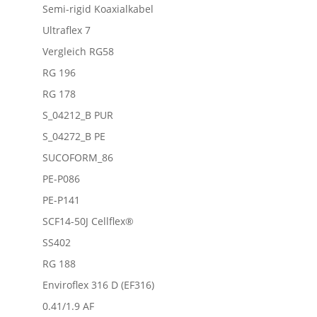
Semi-rigid Koaxialkabel
Ultraflex 7
Vergleich RG58
RG 196
RG 178
S_04212_B PUR
S_04272_B PE
SUCOFORM_86
PE-P086
PE-P141
SCF14-50J Cellflex®
SS402
RG 188
Enviroflex 316 D (EF316)
0.41/1.9 AF