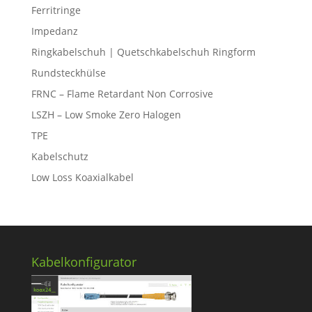
Ferritringe
Impedanz
Ringkabelschuh | Quetschkabelschuh Ringform
Rundsteckhülse
FRNC – Flame Retardant Non Corrosive
LSZH – Low Smoke Zero Halogen
TPE
Kabelschutz
Low Loss Koaxialkabel
Kabelkonfigurator