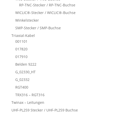
RP-TNC-Stecker / RP-TNC-Buchse
WICLIC®-Stecker / WICLIC®-Buchse
Winkelstecker
SMP-Stecker / SMP-Buchse
Triaxial-Kabel
001101
017820
017910
Belden 9222
G_02330_HT
G_02332
RGT400
TRX316 – RGT316
Twinax – Leitungen
UHF-PL259 Stecker / UHF-PL259 Buchse