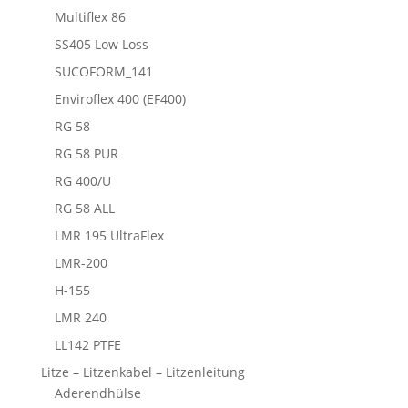
Multiflex 86
SS405 Low Loss
SUCOFORM_141
Enviroflex 400 (EF400)
RG 58
RG 58 PUR
RG 400/U
RG 58 ALL
LMR 195 UltraFlex
LMR-200
H-155
LMR 240
LL142 PTFE
Litze – Litzenkabel – Litzenleitung
Aderendhülse