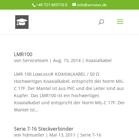
+49 721 605710 0
info@arnotec.de
LMR100
von
Serviceteam
|
Aug. 15, 2014
|
Koaxialkabel
LMR 100 LowLoss® KOAXIALKABEL / 50 Ω
Hochwertiges Koaxialkabel, entspricht der Norm MIL-
C 17F. Der Mantel ist aus PVC und die Leiter sind aus
Kupfer. Das LMR100 ist ein hochwertiges
Koaxialkabel und entspricht der Norm MIL-C 17F. Der
Mantel ist...
Serie 7-16 Steckverbinder
von
hdmueller
|
Mai 13, 2011
|
Serie 7-16