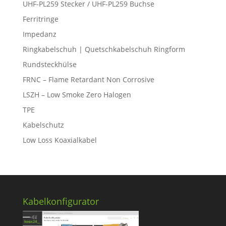
UHF-PL259 Stecker / UHF-PL259 Buchse
Ferritringe
Impedanz
Ringkabelschuh | Quetschkabelschuh Ringform
Rundsteckhülse
FRNC – Flame Retardant Non Corrosive
LSZH – Low Smoke Zero Halogen
TPE
Kabelschutz
Low Loss Koaxialkabel
Kabelkonfigurator