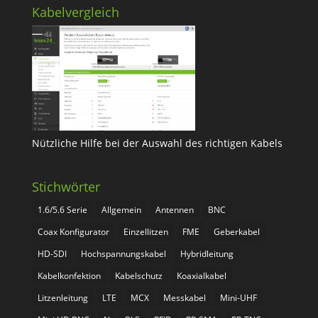
Kabelvergleich
Nützliche Hilfe bei der Auswahl des richtigen Kabels
Stichwörter
1.6/5.6 Serie
Allgemein
Antennen
BNC
Coax Konfigurator
Einzellitzen
FME
Geberkabel
HD-SDI
Hochspannungskabel
Hybridleitung
Kabelkonfektion
Kabelschutz
Koaxialkabel
Litzenleitung
LTE
MCX
Messkabel
Mini-UHF