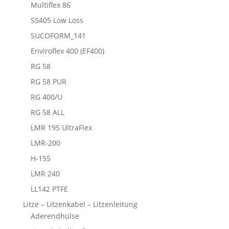
Multiflex 86
SS405 Low Loss
SUCOFORM_141
Enviroflex 400 (EF400)
RG 58
RG 58 PUR
RG 400/U
RG 58 ALL
LMR 195 UltraFlex
LMR-200
H-155
LMR 240
LL142 PTFE
Litze – Litzenkabel – Litzenleitung
Aderendhülse