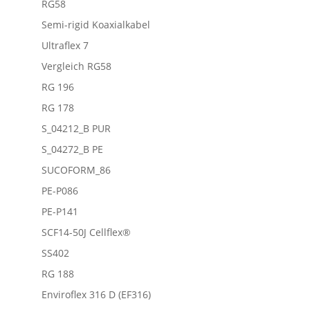
RG58
Semi-rigid Koaxialkabel
Ultraflex 7
Vergleich RG58
RG 196
RG 178
S_04212_B PUR
S_04272_B PE
SUCOFORM_86
PE-P086
PE-P141
SCF14-50J Cellflex®
SS402
RG 188
Enviroflex 316 D (EF316)