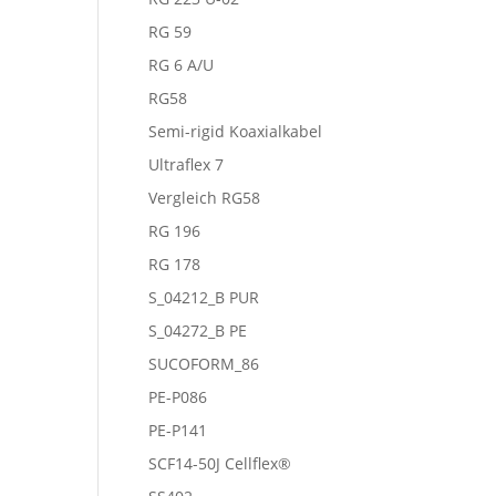
RG 59
RG 6 A/U
RG58
Semi-rigid Koaxialkabel
Ultraflex 7
Vergleich RG58
RG 196
RG 178
S_04212_B PUR
S_04272_B PE
SUCOFORM_86
PE-P086
PE-P141
SCF14-50J Cellflex®