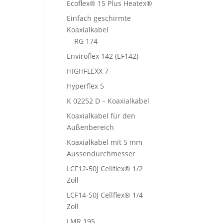
Ecoflex® 15 Plus Heatex®
Einfach geschirmte
Koaxialkabel
RG 174
Enviroflex 142 (EF142)
HIGHFLEXX 7
Hyperflex 5
K 02252 D – Koaxialkabel
Koaxialkabel für den
Außenbereich
Koaxialkabel mit 5 mm
Aussendurchmesser
LCF12-50J Cellflex® 1/2
Zoll
LCF14-50J Cellflex® 1/4
Zoll
LMR 195