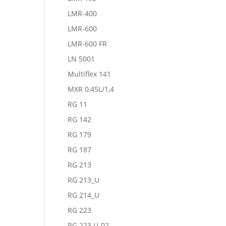
LMR-400
LMR-600
LMR-600 FR
LN 5001
Multiflex 141
MXR 0,45L/1,4
RG 11
RG 142
RG 179
RG 187
RG 213
RG 213_U
RG 214_U
RG 223
RG 223 U-02