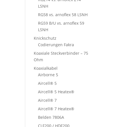
LSNH
RG58 vs. arnoflex 58 LSNH
RG59 B/U vs. arnoflex 59
LSNH
Knickschutz
Codierungen Fakra
Koaxiale Steckverbinder – 75
Ohm
Koaxialkabel
Airborne 5
Aircell® 5
Aircell® 5 Heatex®
Aircell® 7
Aircell® 7 Heatex®
Belden 7806A
CLF200 / HDF200