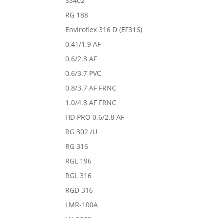
SS402
RG 188
Enviroflex 316 D (EF316)
0.41/1.9 AF
0.6/2.8 AF
0.6/3.7 PVC
0.8/3.7 AF FRNC
1.0/4.8 AF FRNC
HD PRO 0.6/2.8 AF
RG 302 /U
RG 316
RGL 196
RGL 316
RGD 316
LMR-100A