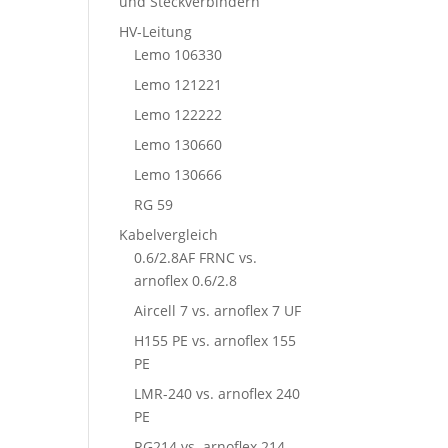
und Steckverbindern
HV-Leitung
Lemo 106330
Lemo 121221
Lemo 122222
Lemo 130660
Lemo 130666
RG 59
Kabelvergleich
0.6/2.8AF FRNC vs.
arnoflex 0.6/2.8
Aircell 7 vs. arnoflex 7 UF
H155 PE vs. arnoflex 155
PE
LMR-240 vs. arnoflex 240
PE
RG214 vs. arnoflex 214