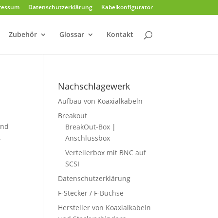
ressum
Datenschutzerklärung
Kabelkonfigurator
Zubehör
Glossar
Kontakt
Nachschlagewerk
Aufbau von Koaxialkabeln
Breakout
und
BreakOut-Box |
.
Anschlussbox
Verteilerbox mit BNC auf
SCSI
Datenschutzerklärung
F-Stecker / F-Buchse
Hersteller von Koaxialkabeln