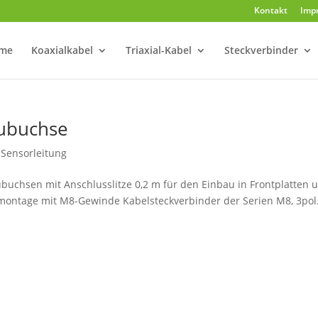
Kontakt
Imp
me
Koaxialkabel
Triaxial-Kabel
Steckverbinder
aubuchse
,
Sensorleitung
buchsen mit Anschlusslitze 0,2 m für den Einbau in Frontplatten 
ontage mit M8-Gewinde Kabelsteckverbinder der Serien M8, 3pol