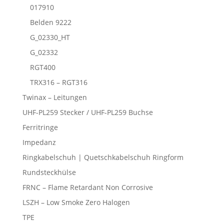
017910
Belden 9222
G_02330_HT
G_02332
RGT400
TRX316 – RGT316
Twinax – Leitungen
UHF-PL259 Stecker / UHF-PL259 Buchse
Ferritringe
Impedanz
Ringkabelschuh | Quetschkabelschuh Ringform
Rundsteckhülse
FRNC – Flame Retardant Non Corrosive
LSZH – Low Smoke Zero Halogen
TPE