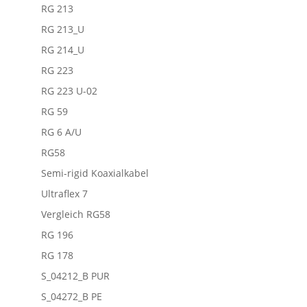
RG 213
RG 213_U
RG 214_U
RG 223
RG 223 U-02
RG 59
RG 6 A/U
RG58
Semi-rigid Koaxialkabel
Ultraflex 7
Vergleich RG58
RG 196
RG 178
S_04212_B PUR
S_04272_B PE