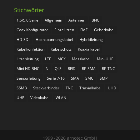
Stichwörter
1.6/5.6 Serie
Allgemein
Antennen
BNC
Coax Konfigurator
Einzellitzen
FME
Geberkabel
HD-SDI
Hochspannungskabel
Hybridleitung
Kabelkonfektion
Kabelschutz
Koaxialkabel
Litzenleitung
LTE
MCX
Messkabel
Mini-UHF
Mini HD BNC
N
QLS
RFID
RP-SMA
RP-TNC
Sensorleitung
Serie 7-16
SMA
SMC
SMP
SSMB
Steckverbinder
TNC
Triaxialkabel
UHD
UHF
Videokabel
WLAN
1999 -2026 arnotec GmbH