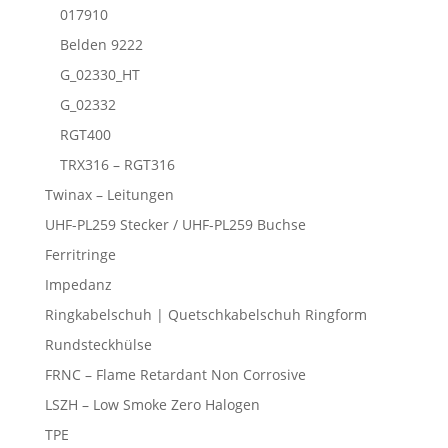
017910
Belden 9222
G_02330_HT
G_02332
RGT400
TRX316 – RGT316
Twinax – Leitungen
UHF-PL259 Stecker / UHF-PL259 Buchse
Ferritringe
Impedanz
Ringkabelschuh | Quetschkabelschuh Ringform
Rundsteckhülse
FRNC – Flame Retardant Non Corrosive
LSZH – Low Smoke Zero Halogen
TPE