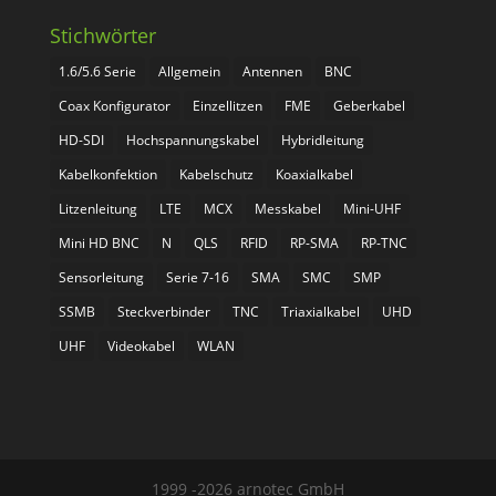
Stichwörter
1.6/5.6 Serie
Allgemein
Antennen
BNC
Coax Konfigurator
Einzellitzen
FME
Geberkabel
HD-SDI
Hochspannungskabel
Hybridleitung
Kabelkonfektion
Kabelschutz
Koaxialkabel
Litzenleitung
LTE
MCX
Messkabel
Mini-UHF
Mini HD BNC
N
QLS
RFID
RP-SMA
RP-TNC
Sensorleitung
Serie 7-16
SMA
SMC
SMP
SSMB
Steckverbinder
TNC
Triaxialkabel
UHD
UHF
Videokabel
WLAN
1999 -2026 arnotec GmbH