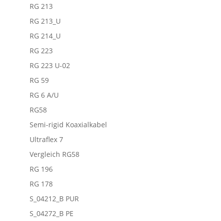
RG 213
RG 213_U
RG 214_U
RG 223
RG 223 U-02
RG 59
RG 6 A/U
RG58
Semi-rigid Koaxialkabel
Ultraflex 7
Vergleich RG58
RG 196
RG 178
S_04212_B PUR
S_04272_B PE