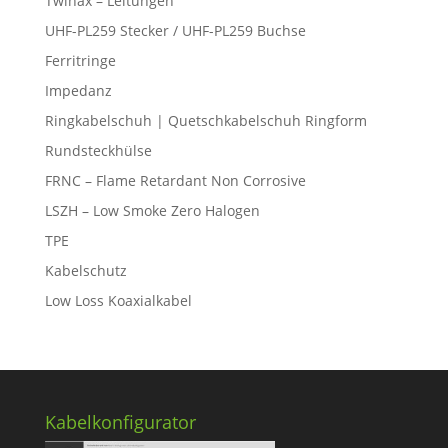
Twinax – Leitungen
UHF-PL259 Stecker / UHF-PL259 Buchse
Ferritringe
Impedanz
Ringkabelschuh | Quetschkabelschuh Ringform
Rundsteckhülse
FRNC – Flame Retardant Non Corrosive
LSZH – Low Smoke Zero Halogen
TPE
Kabelschutz
Low Loss Koaxialkabel
Kabelkonfigurator