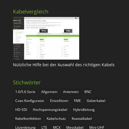
Kabelvergleich
Nützliche Hilfe bei der Auswahl des richtigen Kabels
Stichwörter
1.6/5.6 Serie
Allgemein
Antennen
BNC
Coax Konfigurator
Einzellitzen
FME
Geberkabel
HD-SDI
Hochspannungskabel
Hybridleitung
Kabelkonfektion
Kabelschutz
Koaxialkabel
Litzenleitung
LTE
MCX
Messkabel
Mini-UHF