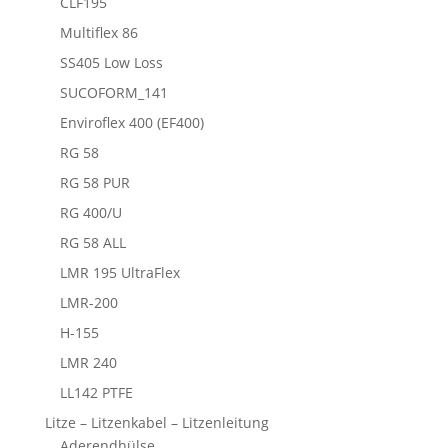
CLF195
Multiflex 86
SS405 Low Loss
SUCOFORM_141
Enviroflex 400 (EF400)
RG 58
RG 58 PUR
RG 400/U
RG 58 ALL
LMR 195 UltraFlex
LMR-200
H-155
LMR 240
LL142 PTFE
Litze – Litzenkabel – Litzenleitung
Aderendhülse