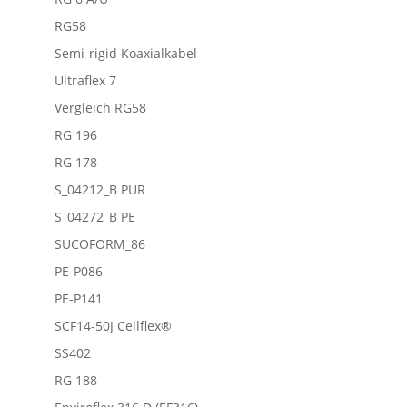
RG58
Semi-rigid Koaxialkabel
Ultraflex 7
Vergleich RG58
RG 196
RG 178
S_04212_B PUR
S_04272_B PE
SUCOFORM_86
PE-P086
PE-P141
SCF14-50J Cellflex®
SS402
RG 188