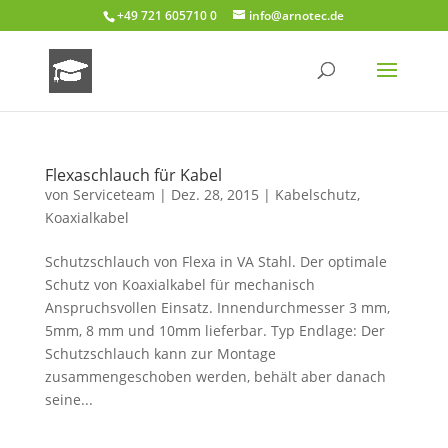
+49 721 605710 0
info@arnotec.de
Flexaschlauch für Kabel
von
Serviceteam
|
Dez. 28, 2015
|
Kabelschutz
,
Koaxialkabel
Schutzschlauch von Flexa in VA Stahl. Der optimale
Schutz von Koaxialkabel für mechanisch
Anspruchsvollen Einsatz. Innendurchmesser 3 mm,
5mm, 8 mm und 10mm lieferbar. Typ Endlage: Der
Schutzschlauch kann zur Montage
zusammengeschoben werden, behält aber danach
seine...