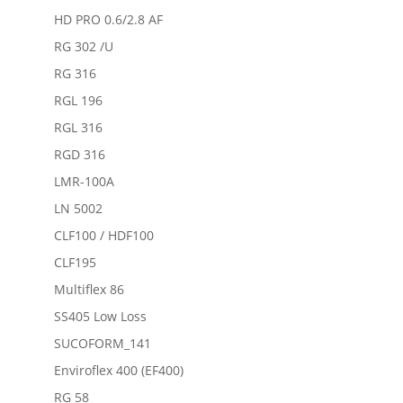
HD PRO 0.6/2.8 AF
RG 302 /U
RG 316
RGL 196
RGL 316
RGD 316
LMR-100A
LN 5002
CLF100 / HDF100
CLF195
Multiflex 86
SS405 Low Loss
SUCOFORM_141
Enviroflex 400 (EF400)
RG 58