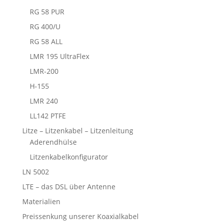
RG 58 PUR
RG 400/U
RG 58 ALL
LMR 195 UltraFlex
LMR-200
H-155
LMR 240
LL142 PTFE
Litze – Litzenkabel – Litzenleitung
Aderendhülse
Litzenkabelkonfigurator
LN 5002
LTE – das DSL über Antenne
Materialien
Preissenkung unserer Koaxialkabel