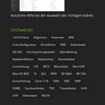
Nützliche Hilfe bei der Auswahl des richtigen Kabels
Stichwörter
1.6/5.6 Serie
Allgemein
Antennen
BNC
Coax Konfigurator
Einzellitzen
FME
Geberkabel
HD-SDI
Hochspannungskabel
Hybridleitung
Kabelkonfektion
Kabelschutz
Koaxialkabel
Litzenleitung
LTE
MCX
Messkabel
Mini-UHF
Mini HD BNC
N
QLS
RFID
RP-SMA
RP-TNC
Sensorleitung
Serie 7-16
SMA
SMC
SMP
SSMB
Steckverbinder
TNC
Triaxialkabel
UHD
UHF
Videokabel
WLAN