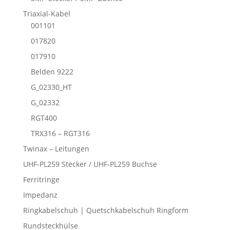
Triaxial-Kabel
001101
017820
017910
Belden 9222
G_02330_HT
G_02332
RGT400
TRX316 – RGT316
Twinax – Leitungen
UHF-PL259 Stecker / UHF-PL259 Buchse
Ferritringe
Impedanz
Ringkabelschuh | Quetschkabelschuh Ringform
Rundsteckhülse