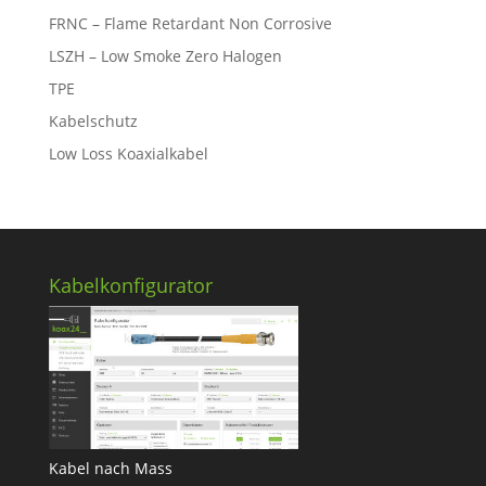
FRNC – Flame Retardant Non Corrosive
LSZH – Low Smoke Zero Halogen
TPE
Kabelschutz
Low Loss Koaxialkabel
Kabelkonfigurator
Kabel nach Mass