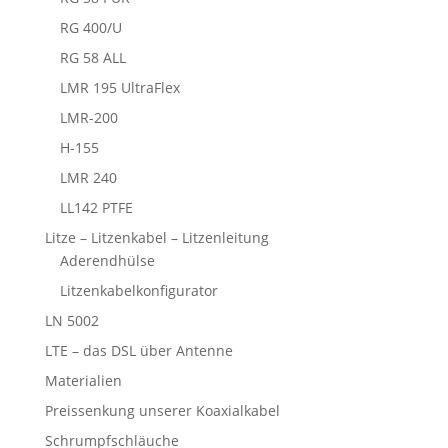
RG 400/U
RG 58 ALL
LMR 195 UltraFlex
LMR-200
H-155
LMR 240
LL142 PTFE
Litze – Litzenkabel – Litzenleitung
Aderendhülse
Litzenkabelkonfigurator
LN 5002
LTE – das DSL über Antenne
Materialien
Preissenkung unserer Koaxialkabel
Schrumpfschläuche