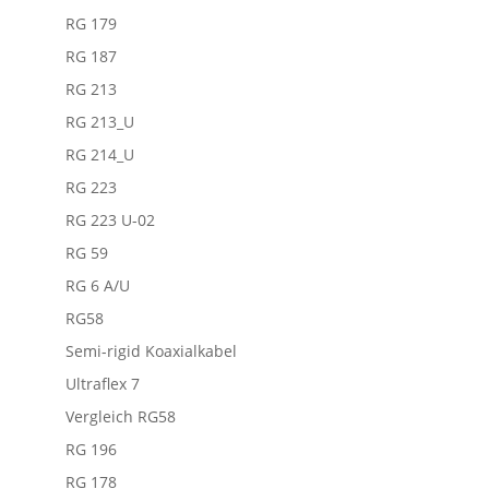
RG 179
RG 187
RG 213
RG 213_U
RG 214_U
RG 223
RG 223 U-02
RG 59
RG 6 A/U
RG58
Semi-rigid Koaxialkabel
Ultraflex 7
Vergleich RG58
RG 196
RG 178