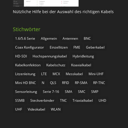
Nützliche Hilfe bei der Auswahl des richtigen Kabels
Stichwörter
1.6/5.6 Serie
Allgemein
Antennen
BNC
Coax Konfigurator
Einzellitzen
FME
Geberkabel
HD-SDI
Hochspannungskabel
Hybridleitung
Kabelkonfektion
Kabelschutz
Koaxialkabel
Litzenleitung
LTE
MCX
Messkabel
Mini-UHF
Mini HD BNC
N
QLS
RFID
RP-SMA
RP-TNC
Sensorleitung
Serie 7-16
SMA
SMC
SMP
SSMB
Steckverbinder
TNC
Triaxialkabel
UHD
UHF
Videokabel
WLAN