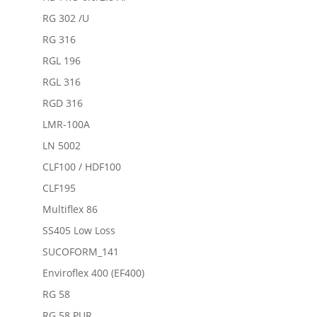
RG 302 /U
RG 316
RGL 196
RGL 316
RGD 316
LMR-100A
LN 5002
CLF100 / HDF100
CLF195
Multiflex 86
SS405 Low Loss
SUCOFORM_141
Enviroflex 400 (EF400)
RG 58
RG 58 PUR