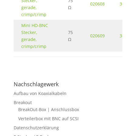
Stecker,
75
020608
30 KB
gerade,
Ω
crimp/crimp
Mini HD-BNC
Stecker,
75
020609
30 KB
gerade,
Ω
crimp/crimp
Nachschlagewerk
Aufbau von Koaxialkabeln
Breakout
BreakOut-Box | Anschlussbox
Verteilerbox mit BNC auf SCSI
Datenschutzerklärung