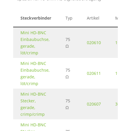
Steckverbinder
Typ
Artikel
Montage
Mini HD-BNC
Einbaubuchse,
75
020610
19,24 K
gerade,
Ω
löt/crimp
Mini HD-BNC
Einbaubuchse,
75
020611
19,23 K
gerade,
Ω
löt/crimp
Mini HD-BNC
Stecker,
75
020607
30 KB
gerade,
Ω
crimp/crimp
Mini HD-BNC