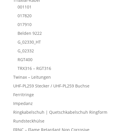
Triaxial-Kabel
001101
017820
017910
Belden 9222
G_02330_HT
G_02332
RGT400
TRX316 – RGT316
Twinax – Leitungen
UHF-PL259 Stecker / UHF-PL259 Buchse
Ferritringe
Impedanz
Ringkabelschuh | Quetschkabelschuh Ringform
Rundsteckhülse
FRNC – Flame Retardant Non Corrosive