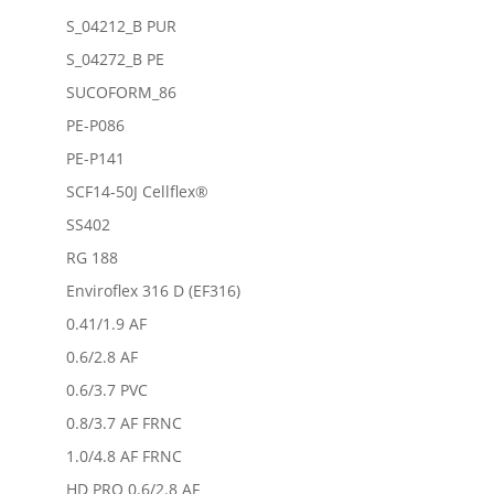
S_04212_B PUR
S_04272_B PE
SUCOFORM_86
PE-P086
PE-P141
SCF14-50J Cellflex®
SS402
RG 188
Enviroflex 316 D (EF316)
0.41/1.9 AF
0.6/2.8 AF
0.6/3.7 PVC
0.8/3.7 AF FRNC
1.0/4.8 AF FRNC
HD PRO 0.6/2.8 AF