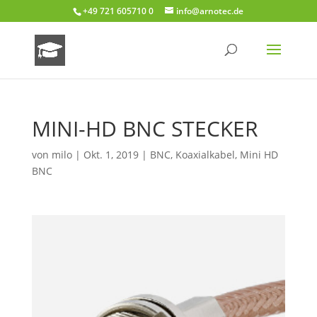
+49 721 605710 0
info@arnotec.de
MINI-HD BNC STECKER
von
milo
|
Okt. 1, 2019
|
BNC
,
Koaxialkabel
,
Mini HD
BNC